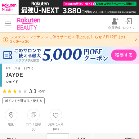
会員登録
ログイン
システムメンテナンスに伴うサービス停止のお知らせ 8月12日 (水)
2:00〜5:30
1ページ目 | 口コミ
JAYDE
ジェイド
3.3
(6件)
ポイントが貯まる・使える
地図
口コミ投稿
お気に入り
(6)
(31)
サロン
ネイル
こだわり