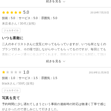
続きを見る
技術は早かったですが、もはや
根元が浮いてきました…
5.0
2019年7月23日
暫くぶりに残念でした。
技術：5.0
サービス：5.0
雰囲気：5.0
もう伺う事は、ないと思います。
来店者さん / 30代 (女性)
ジェルネイル
JAYDEからの返信
来店者様
いつも素敵に
この度は数ある中から当店をお選びいただきご来店ありがとうございまし
二人のネイリストさんに交互にやってもらっていますが、いつも何となくの
た。
プランで行き、その場で話しながらやってもらってるのですが、毎回とても
ご期待に応えられず大変申し訳ありませんでした。
素敵にイメージ通りに仕上げてくれます。突然のワガママにも対応して頂け
また、貴重なご意見も有難うございます。
るし、好みをわかってくれてるので提案もしてくれていつも仕上がりは満足
続きを見る
今後の技術向上と見直しに反映していきたいと存じます。
です。
手書きのアートも自慢したくなるくらい上手です。
そして担当者の気さくな方とのご意見も有難うございました。
1.0
2018年11月29日
また次回もよろしくお願いします。
施術の間、来店者様のプライベートなお悩みや今までのネイルの経緯など
技術：1.0
サービス：1.5
雰囲気：1.5
沢山沢山お話しいただき私自身大変参考になりました。
blackさん / 50代 (女性)
JAYDEからの返信
今後もより一層、当店の向上に努めてまいります。
ジェルネイル
いつもご来店ありがとうございます！
本当にありがとうございました。
素敵なコメントも有難うございます！！
写真を見て
スタッフ共々毎回考えながら可愛く仕上がっていくネイルにいつも興奮し
予約時間に少し遅れてしまうという事前の連絡時の対応は物凄く丁寧で感じ
てしまいますね(笑)
がよかったので楽しみにして行きました。