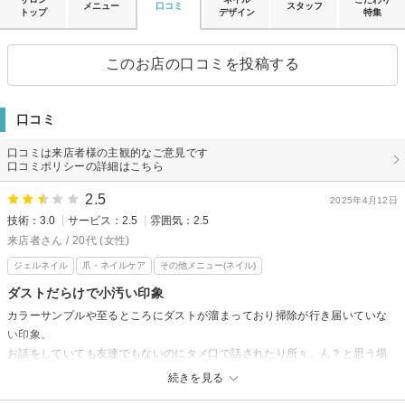
メニュー
口コミ
スタッフ
トップ
デザイン
特集
このお店の口コミを投稿する
口コミ
口コミは来店者様の主観的なご意見です
口コミポリシーの詳細はこちら
2.5
2025年4月12日
技術：3.0
サービス：2.5
雰囲気：2.5
来店者さん / 20代 (女性)
ジェルネイル
爪・ネイルケア
その他メニュー(ネイル)
ダストだらけで小汚い印象
カラーサンプルや至るところにダストが溜まっており掃除が行き届いていな
い印象。
お話をしていても友達でもないのにタメ口で話されたり所々、ん？と思う場
面がありました。仕上がりは可もなく不可もなく。持ち込みアートで予約し
続きを見る
ましたが、他のサロンよりも制限が多く、50円以下のパーツ乗せ放題とのこ