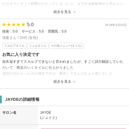
ご満足頂いていてとても嬉しいです！
ただオフにすごく時間がかかってしまったり、オフする時無理やり爪からジ
また次回ご来店お待ちいたしております！
ェルを剥がそうとしたり痛かった。また写真を見せてデザインをしてもらい
続きを見る
次回もめっっちゃ可愛くしましょ～(笑)
ましたが、思ったデザインでもなく、1週間しない内に爪先が剥がれよく見る
と塗れてる所塗れてない所が凄いあって物凄く雑。終わった後もジェルの未
5.0
2018年4月23日
硬化が残っていたのかベタベタしててすごく嫌だったし、トップを塗る時に
技術：5.0
サービス：5.0
雰囲気：5.0
指に何度も付いてるのに拭いてくれることなくそのまま。亀裂が入ってる所
浅葱さん / 20代 (女性)
もやってもらえるのかと思ったら前回のがまだ綺麗に残ってるからとそのま
スカルプネイル
ジェルネイル
その他メニュー(ネイル)
ま施術され結果亀裂が入った爪がジェルから剥がれ折れてしまいそうな感じ
に。凄く残念でした。直ぐにオフして直しても爪に負担が掛かるので次回ま
お気に入り決定です
で我慢しないと。せっかく毎回nailが楽しみだったのに今回はホントにテンシ
自爪短すぎてスカルプできないと言われましたが、すごく試行錯誤していた
ョンが下がりました。
だいて、満足のいくネイルに仕上がりました
会話が少なかったのが残念ですが、集中してるんだなぁと感じました。
是非またいきたいと思います。
続きを見る
JAYDEからの返信
浅葱様
JAYDEの詳細情報
先日はありがとうございました。嬉しいコメントもありがとうございま
す！会話が少ない、、、お待たせしては！と集中してしまいました。満足
サロン名
JAYDE
されているとの事でとても嬉しいです。またのご来店お待ちいたしており
(ジェイド)
ます！