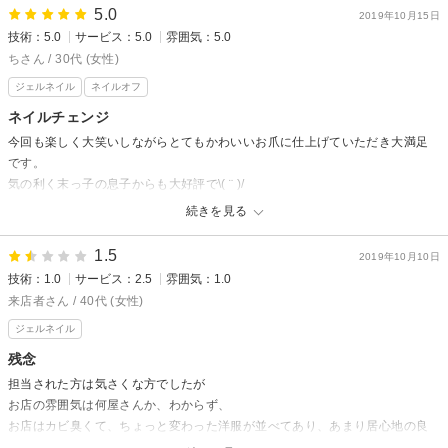
とでしたが口頭での説明もなく、課金の案内が多くメニュー内容がよく分か
5.0
2019年10月15日
りませんでした。
技術：5.0
サービス：5.0
雰囲気：5.0
ちさん / 30代 (女性)
ジェルネイル
ネイルオフ
ネイルチェンジ
今回も楽しく大笑いしながらとてもかわいいお爪に仕上げていただき大満足
です。
気の利く末っ子の息子からも大好評で\( ¨ )/
また来月もよろしくお願いします。
続きを見る
JAYDEからの返信
1.5
2019年10月10日
ちさん
技術：1.0
サービス：2.5
雰囲気：1.0
いつもご来店誠にありがとうございます！！
来店者さん / 40代 (女性)
今回も大笑いでしたね！！！！
ジェルネイル
またいろいろとお気遣い頂き本当にありがとうございます！
残念
また語りましょう～(笑)
担当された方は気さくな方でしたが
気の利く息子ちゃんサイコーですっっ(笑)
お店の雰囲気は何屋さんか、わからず、
こちらこそ次回もよろしくお願い致します！
お店はカビ臭くて、ちょっと変わった洋服が並べてあり、あまり居心地の良
く感じらませんでした。