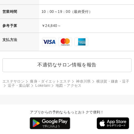
営業時間
10：00～19：00（最終受付）
参考予算
￥24,840～
支払方法
不適切なサロン情報を報告
エステサロン
痩身・ダイエットエステ
神奈川県
横須賀・鎌倉・逗子
逗子・葉山駅
Lokelani
地図・アクセス
アプリからの予約ならもっとおトクで便利！