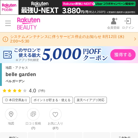
会員登録
ログイン
システムメンテナンスに伴うサービス停止のお知らせ 8月12日 (水)
2:00〜5:30
地図・アクセス
belle garden
ベルガーデン
4.0
(7件)
◎ 本日空席あり
ポイントが貯まる・使える
楽天ペイアプリ対応
地図
口コミ投稿
お気に入り
(7)
(27)
サロン
こだわり