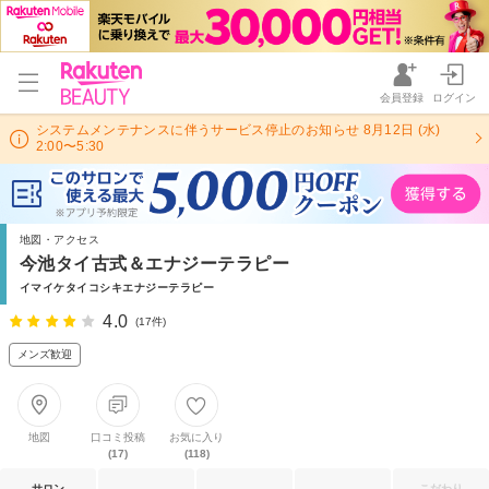
会員登録
ログイン
システムメンテナンスに伴うサービス停止のお知らせ 8月12日 (水)
2:00〜5:30
地図・アクセス
今池タイ古式＆エナジーテラピー
イマイケタイコシキエナジーテラピー
4.0
(17件)
メンズ歓迎
地図
口コミ投稿
お気に入り
(17)
(118)
サロン
こだわり