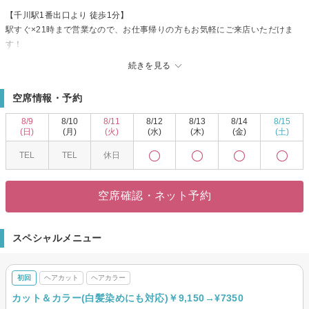
【千川駅1番出口より 徒歩1分】
駅すぐ×21時まで営業なので、お仕事帰りの方もお気軽にご来店いただけま
す！
可愛らしいカフェのような扉を開けて一歩中に入れば、木の温もりある大人
続きを見る
空間とアットホームなオーナーがお出迎え★
初めてなのにどこか懐かしくて落ち着く…そんな雰囲気に癒されに来て下さ
空席情報・予約
い♪
【カット技術に自信！】
8/9
8/10
8/11
8/12
8/13
8/14
8/15
髪質やクセ・骨格、ライフスタイル等をトータルで考慮し、理想×貴方らしさ
(日)
(月)
(火)
(水)
(木)
(金)
(土)
を大事にしたスタイルの提供が得意です♪
TEL
TEL
休日
年齢問わず幅広い層が来店する「＆M」だからこその豊富なデザインの提案力
が自慢です★
会社や学校・家族からも褒められること間違いなしのカットは、小さなお子
空席確認・ネット予約
様～ご年配の方・メンズにもおススメです◎！
似合わせや再現性の高いカットはもちろん、大胆なイメージチェンジもお任
せください！
スペシャルメニュー
印象が決まる大事なカットは是非当店で♪
皆様のご来店を心よりお待ちしております★
初回
ヘアカット
ヘアカラー
カット＆カラー(白髪染めにも対応)￥9,150→¥7350