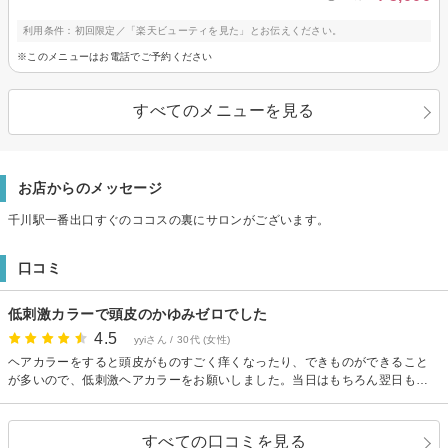
利用条件：初回限定／「楽天ビューティを見た」とお伝えください。
※このメニューはお電話でご予約ください
すべてのメニューを見る
お店からのメッセージ
千川駅一番出口すぐのココスの裏にサロンがございます。
口コミ
低刺激カラーで頭皮のかゆみゼロでした
4.5
yyiさん / 30代 (女性)
ヘアカラーをすると頭皮がものすごく痒くなったり、できものができること
が多いので、低刺激ヘアカラーをお願いしました。当日はもちろん翌日も全
くかゆみや違和感がなく、綺麗に染めていただけました。今度はヘッドスパ
もお願いしたいです。
すべての口コミを見る