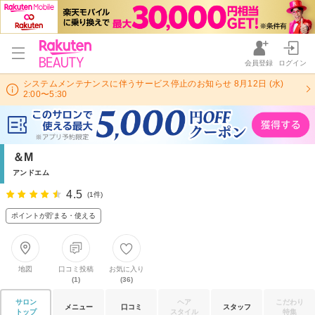
会員登録
ログイン
システムメンテナンスに伴うサービス停止のお知らせ 8月12日 (水)
2:00〜5:30
＆M
アンドエム
4.5
(1件)
ポイントが貯まる・使える
地図
口コミ投稿
お気に入り
(1)
(36)
サロン
ヘア
こだわり
メニュー
口コミ
スタッフ
トップ
スタイル
特集