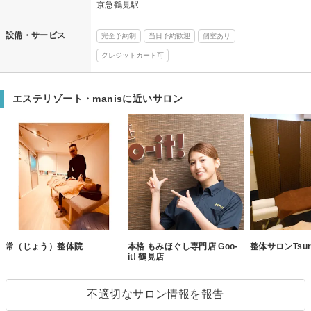
京急鶴見駅
設備・サービス
完全予約制
当日予約歓迎
個室あり
クレジットカード可
エステリゾート・manisに近いサロン
常（じょう）整体院
本格 もみほぐし専門店 Goo-
整体サロンTsur
it! 鶴見店
不適切なサロン情報を報告