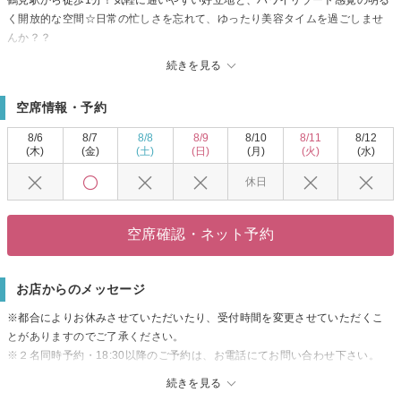
鶴見駅から徒歩1分！気軽に通いやすい好立地と、ハワイリゾート感覚の明る
く開放的な空間☆日常の忙しさを忘れて、ゆったり美容タイムを過ごしませ
んか？？
体の中から健康的でキレイになれる、イチオシのメニューが豊富！不調を改
続きを見る
善しつつ、美容ケアもしっかりと行うこだわりが詰まったメニューで、あな
たの理想の美しさを叶えてくれます♪さらに、サロン内は「2名様用個室」、
空席情報・予約
「1名様用個室」に分かれているので、お一人でのご利用はもちろん、カップ
ル・夫婦・お友達と一緒に施術を受けるのもOK☆サロンが初めてでも、お二
8/6
8/7
8/8
8/9
8/10
8/11
8/12
人でのご利用なら緊張せずにエステタイムを楽しめます♪
(木)
(金)
(土)
(日)
(月)
(火)
(水)
オススメ！【スリープキャンドルセラピー】
休日
温かいキャンドル型オイルを使用☆ゆっくり至福のリラクゼーションを堪能
できます♪じっくりトリートメントし、“眠りのツボ”への刺激で快適な眠りへ♪
週末の自分へのご褒美にも♪癒されながらキレイになれるサロンで、美活を始
空席確認・ネット予約
めませんか？？
お店からのメッセージ
※都合によりお休みさせていただいたり、受付時間を変更させていただくこ
とがありますのでご了承ください。
※２名同時予約・18:30以降のご予約は、お電話にてお問い合わせ下さい。
※男性のお客様は、ご夫婦・カップルでの来店のみとなっております、ご予
続きを見る
約はお電話にてお願い致します。