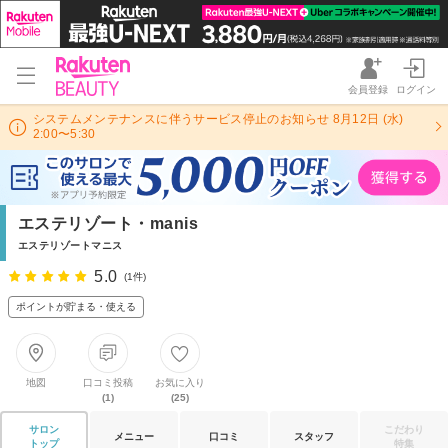
会員登録
ログイン
システムメンテナンスに伴うサービス停止のお知らせ 8月12日 (水)
2:00〜5:30
エステリゾート・manis
エステリゾートマニス
5.0
(1件)
ポイントが貯まる・使える
地図
口コミ投稿
お気に入り
(1)
(25)
サロン
こだわり
メニュー
口コミ
スタッフ
トップ
特集