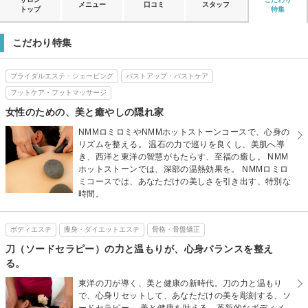
メニュー
口コミ
スタッフ
トップ
特集
こだわり特集
ブライダルエステ・シェービング
バストアップ・バストケア
フットケア・フットマッサージ
女性のための、美と癒やしの隠れ家
NMMロミロミやNMMホットストーンコースで、心身の
リズムを整える。 温石の力で巡りを良くし、美肌へ導
き、西洋と東洋の智慧がもたらす、至福の癒し。 NMM
ホットストーンでは、深部の温熱効果を。 NMMロミロ
ミコースでは、あなただけの美しさを引き出す、特別な
時間。
ボディエステ
痩身・ダイエットエステ
骨格・骨盤矯正
刀（ソードセラピー）の力と温もりが、心身バランスを整え
る。
東洋の刀が導く、美と健康の新時代。刀の力と温もり
で、心身リセットして、あなただけの美を彫刻する、ソ
ードセラピー。 美と健康を叶える、革新的なボディメ