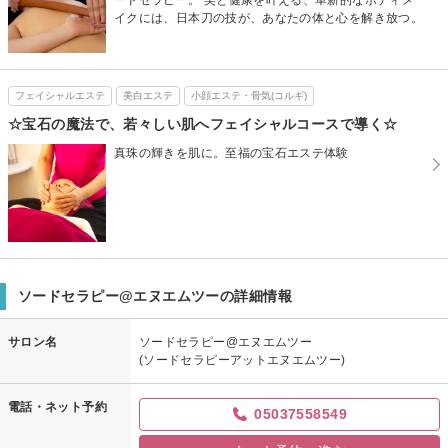
イクには、日本刀の技が、あなたの体と心を解き放つ。
フェイシャルエステ
美白エステ
小顔エステ・骨気(コルギ)
☆宝石の魔法で、若々しい肌へフェイシャルコースで導く☆
真珠の輝きを肌に。至福の宝石エステ体験
ソードセラピー@エヌエムツーの詳細情報
サロン名
ソードセラピー@エヌエムツー
(ソードセラピーアットエヌエムツー)
電話・ネット予約
05037558549