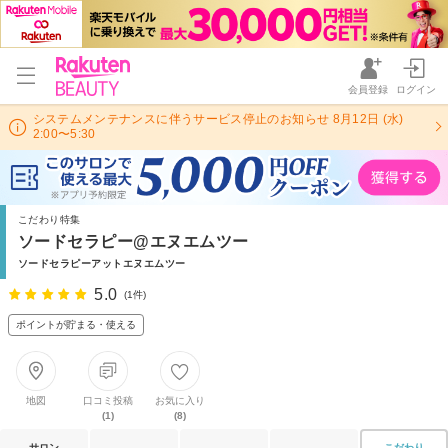
会員登録
ログイン
システムメンテナンスに伴うサービス停止のお知らせ 8月12日 (水)
2:00〜5:30
こだわり特集
ソードセラピー@エヌエムツー
ソードセラピーアットエヌエムツー
5.0
(1件)
ポイントが貯まる・使える
地図
口コミ投稿
お気に入り
(1)
(8)
サロン
こだわり