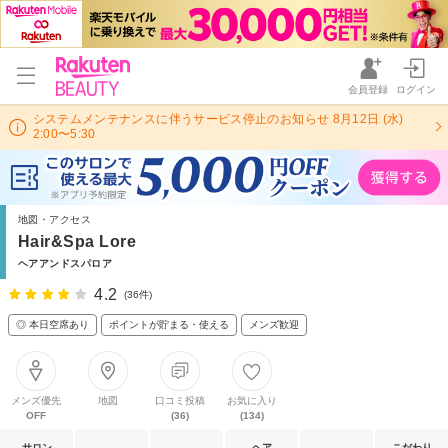
会員登録
ログイン
システムメンテナンスに伴うサービス停止のお知らせ 8月12日 (水)
2:00〜5:30
地図・アクセス
Hair&Spa Lore
ヘアアンドスパロア
4.2
(36件)
◎ 本日空席あり
ポイントが貯まる・使える
メンズ歓迎
メンズ優先
地図
口コミ投稿
お気に入り
OFF
(36)
(134)
サロン
ヘア
こだわり