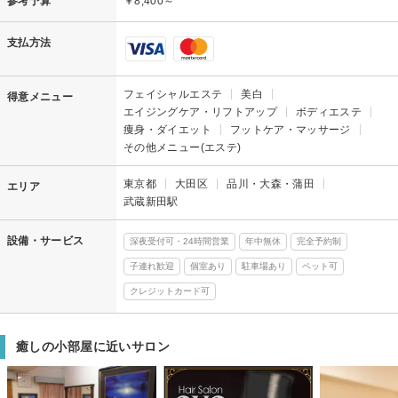
参考予算
￥8,400～
支払方法
フェイシャルエステ
美白
得意メニュー
エイジングケア・リフトアップ
ボディエステ
痩身・ダイエット
フットケア・マッサージ
その他メニュー(エステ)
東京都
大田区
品川・大森・蒲田
エリア
武蔵新田駅
設備・サービス
深夜受付可・24時間営業
年中無休
完全予約制
子連れ歓迎
個室あり
駐車場あり
ペット可
クレジットカード可
癒しの小部屋に近いサロン