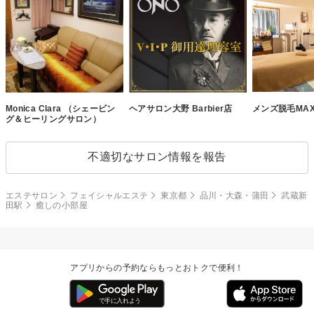
Monica Clara （シェービン
ヘアサロン大野 Barbier店
メンズ脱毛MAX
グ＆ヒーリングサロン）
不適切なサロン情報を報告
エステサロン
フェイシャルエステ
東京都
品川・大森・蒲田
武蔵新
田駅
癒しの小部屋
アプリからの予約ならもっとおトクで便利！