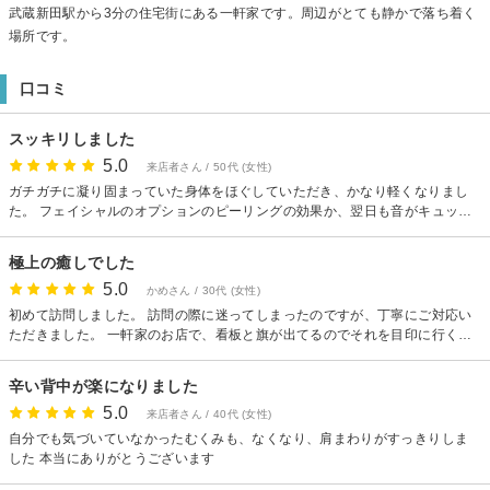
武蔵新田駅から3分の住宅街にある一軒家です。周辺がとても静かで落ち着く
場所です。
口コミ
スッキリしました
5.0
来店者さん / 50代 (女性)
ガチガチに凝り固まっていた身体をほぐしていただき、かなり軽くなりまし
た。 フェイシャルのオプションのピーリングの効果か、翌日も音がキュッと
鳴るほど肌がツルっとしていました。 ありがとうございました。 来月もよろ
しくお願いします。
極上の癒しでした
5.0
かめさん / 30代 (女性)
初めて訪問しました。 訪問の際に迷ってしまったのですが、丁寧にご対応い
ただきました。 一軒家のお店で、看板と旗が出てるのでそれを目印に行くと
良いと思います。 フェイシャル中心にやっていただいたのですが、それ以外
にも足湯、ハンド、フットの簡単なマッサージもついてきました。 ハンドク
辛い背中が楽になりました
リームの匂いがとっても好みでした。 肝心のフェイシャルはすごーーーく気
5.0
持ち良かったです。 とても繊細な手技で、今まで色んなフェイシャルに行き
来店者さん / 40代 (女性)
ましたが、その気持ちよさに感動しました。 そして最近肌のくすみが気にな
自分でも気づいていなかったむくみも、なくなり、肩まわりがすっきりしま
っていたのですが、ワントーン明るくなった気がします。 また行きます(*^^*)
した 本当にありがとうございます