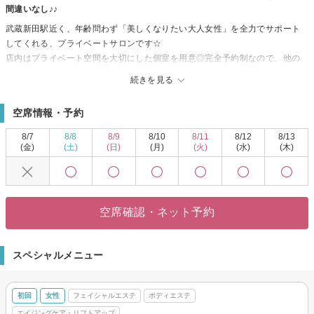
間違いなし♪♪
武蔵新田駅近く、年齢問わず「美しくなりたい大人女性」を全力でサポート
してくれる、プライベートサロンです☆
店内はプライベート空間を大切にした個室を用意◎完全予約制なので、他の
お客様とすれ違うことなく、アナタだけの「贅沢な時間」を楽しめます♪♪ま
続きを見る
た、アクセス良好なので、お仕事帰りやお買いもの帰りなど、気軽に通えま
す☆
空席情報・予約
【スペシャルケア】
気持ちいいハンドマッサージで、筋肉をほぐし、フェイスからデコルテまで
8/7
8/8
8/9
8/10
8/11
8/12
8/13
しっかりとリンパを流してくれるので、フェイスラインがスッキリ♪♪仕上げ
(金)
(土)
(日)
(月)
(火)
(水)
(木)
はフェイシャルマスクで肌を整えてくれるので、驚きの美肌へ☆
「癒しの小部屋」では、丁寧なカウンセリングで、お客様一人ひとりの肌の
調子や悩みをくみ取り、施術を行ってくれるので、初めての方でも安心して
お任せ出来ます♪♪ぜひ、この機会に「癒しの小部屋」で、アナタのキレイプ
空席確認・ネット予約
ロジェクトを始めてみませんか？？？
スペシャルメニュー
初回
女性
フェイシャルエステ
ボディエステ
エイジングケア・リフトアップ