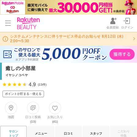
会員登録
ログイン
システムメンテナンスに伴うサービス停止のお知らせ 8月12日 (水)
2:00〜5:30
癒しの小部屋
イヤシノコベヤ
4.9
(13件)
ポイントが貯まる・使える
地図
口コミ投稿
お気に入り
(13)
(41)
サロン
こだわり
メニュー
口コミ
スタッフ
トップ
特集