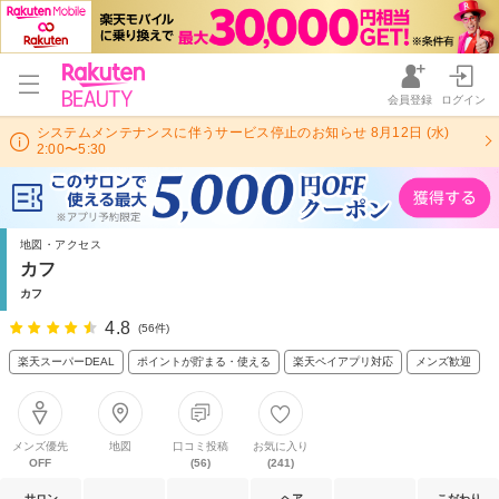
会員登録
ログイン
システムメンテナンスに伴うサービス停止のお知らせ 8月12日 (水)
2:00〜5:30
地図・アクセス
カフ
カフ
4.8
(56件)
楽天スーパーDEAL
ポイントが貯まる・使える
楽天ペイアプリ対応
メンズ歓迎
メンズ優先
地図
口コミ投稿
お気に入り
OFF
(56)
(241)
サロン
ヘア
こだわり