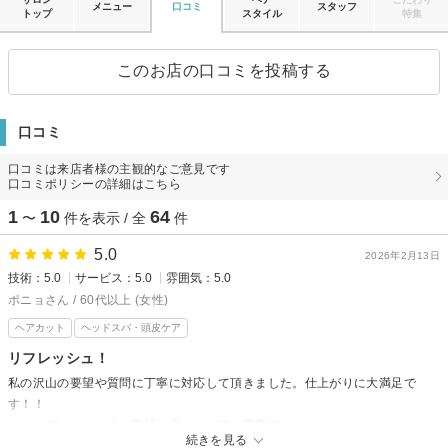
メニュー
口コミ
スタッフ
トップ
スタイル
特集
このお店の口コミを投稿する
口コミ
口コミは来店者様の主観的なご意見です
口コミポリシーの詳細はこちら
1
10
64
〜
件を表示 / 全
件
5.0
2026年2月13日
技術：5.0
サービス：5.0
雰囲気：5.0
ポニョさん / 60代以上 (女性)
ヘアカット
ヘッドスパ・頭皮ケア
リフレッシュ！
私の沢山の要望や質問に丁寧に対応して頂きました。仕上がりに大満足で
す！！
シャンプーがメッチャ気持ち良く、とても丁寧でした。
続きを見る