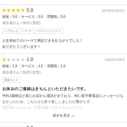
5.0
2025年10月13日
技術：5.0
サービス：5.0
雰囲気：5.0
来店者さん / 30代 (男性)
ヘアカット
パーマ
ヘアトリートメント
人生初めてのパーマで満足できる仕上がりでした！
ありがとうございます！
1.0
2025年4月8日
技術：1.0
サービス：1.0
雰囲気：1.0
来店者さん / 30代 (女性)
前髪カット
お休みのご連絡はきちんといただきたいです。
予約1週間ほど前にお店から電話がきており、特に留守番電話にメッセージも
なかったため、こちらから折り返ししましたが繋がらず…
当日伺いましたが、お店が開いておりませんでした。
私が確認した限りだとInstagramやHPにもお休みの記載がなく、
続きを見る
お店の前にきてお休みであることを知りました。(お店の前で電話したとこ
ろ、本日はお休みですとのボイスメッセージがありました)