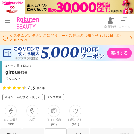
会員登録
ログイン
システムメンテナンスに伴うサービス停止のお知らせ 8月12日 (水)
2:00〜5:30
1ページ目 | 口コミ
girouette
ジルエット
4.5
(64件)
ポイントが貯まる・使える
メンズ歓迎
メンズ優先
地図
口コミ投稿
お気に入り
OFF
(64)
(181)
サロン
ヘア
こだわり