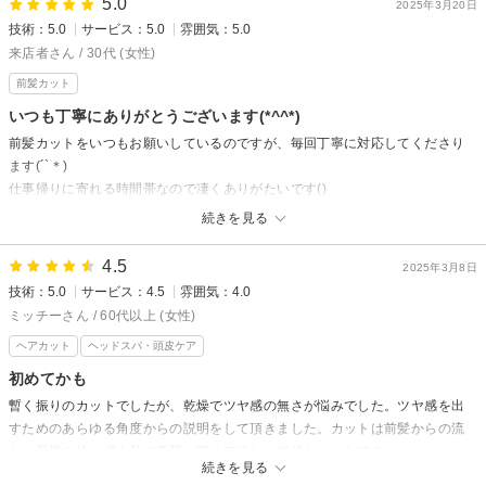
5.0
2025年3月20日
髪もカットできず、時間と駐車場代がかかり、最悪な気持ちで帰ることとな
技術：5.0
サービス：5.0
雰囲気：5.0
りました。
来店者さん / 30代 (女性)
何度か伺わせていただきましたが、また新しいお店を探したいと思います。
前髪カット
他のお客様が同じようなお気持ちにならないよう、今後ご対応いただきます
と幸いです。
いつも丁寧にありがとうございます(*^^*)
前髪カットをいつもお願いしているのですが、毎回丁寧に対応してくださり
girouetteからの返信
ます(´`＊)
大変ご迷惑をお掛けし、嫌な思いをさせてしまい申し訳ございませんでし
仕事帰りに寄れる時間帯なので凄くありがたいです()
た。
いつもありがとうございます!(´▽｀)
続きを見る
定休日なのにシステム不具合でご予約がとれるようになってしまっていま
した。
4.5
2025年3月8日
今後このような事が無いよう気をつけて参ります。こちらからご連絡をさ
技術：5.0
サービス：4.5
雰囲気：4.0
せて頂いたのですが繋がらず、（留守番電話になる前にお切りしまし
ミッチーさん / 60代以上 (女性)
た。）
折り返しをして頂いたとご指摘頂いておりますがこちらで確認したところ
ヘアカット
ヘッドスパ・頭皮ケア
履歴にございませんでした。定休日もご予約を頂いている楽天ビューティ
初めてかも
ーに記載はしております。ご自身に合った良い美容室をみつけて下さい。
暫く振りのカットでしたが、乾燥でツヤ感の無さが悩みでした。ツヤ感を出
すためのあらゆる角度からの説明をして頂きました。カットは前髪からの流
れと耳横の抜け感！私の希望が初めて伝わって嬉しかったです。
続きを見る