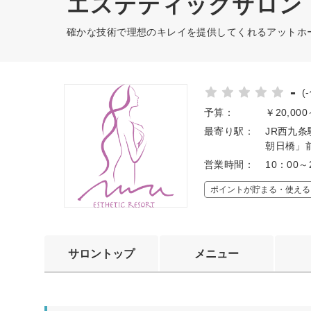
エステティックサロン
確かな技術で理想のキレイを提供してくれるアットホ
-
(
予算：
￥20,00
最寄り駅：
JR西九条
朝日橋」
営業時間：
10：00～
ポイントが貯まる・使える
サロントップ
メニュー