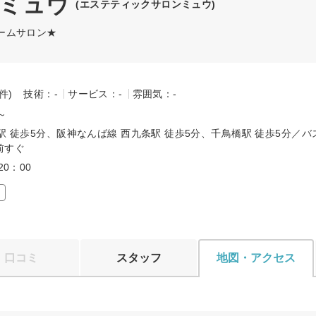
 ミュウ
(エステティックサロンミュウ)
ームサロン★
-件)
技術：-
サービス：-
雰囲気：-
0～
駅 徒歩5分、阪神なんば線 西九条駅 徒歩5分、千鳥橋駅 徒歩5分／
前すぐ
20：00
口コミ
スタッフ
地図・アクセス