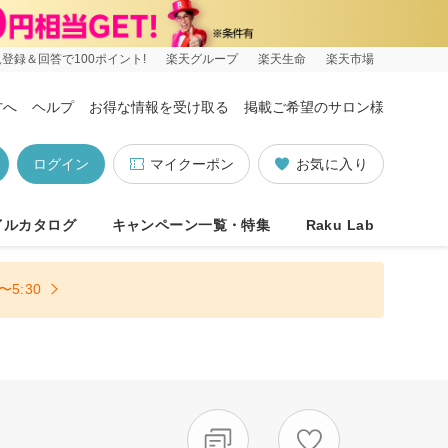
登録＆回答で100ポイント!
楽天グループ
楽天生命
楽天市場
方へ
ヘルプ
お得な情報を受け取る
掲載ご希望のサロン様
ログイン
マイクーポン
お気に入り
イルカタログ
キャンペーン一覧・特集
Raku Lab
5:30