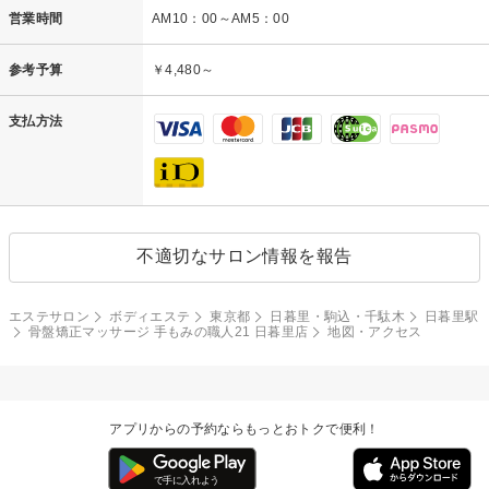
営業時間
AM10：00～AM5：00
参考予算
￥4,480～
支払方法
不適切なサロン情報を報告
エステサロン
ボディエステ
東京都
日暮里・駒込・千駄木
日暮里駅
骨盤矯正マッサージ 手もみの職人21 日暮里店
地図・アクセス
アプリからの予約ならもっとおトクで便利！