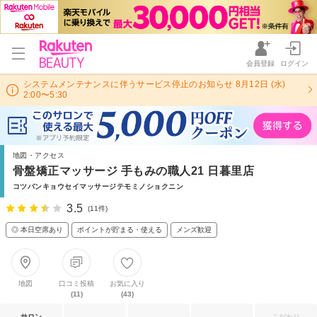
会員登録
ログイン
システムメンテナンスに伴うサービス停止のお知らせ 8月12日 (水)
2:00〜5:30
地図・アクセス
骨盤矯正マッサージ 手もみの職人21 日暮里店
コツバンキョウセイマッサージテモミノショクニン
3.5
(11件)
◎ 本日空席あり
ポイントが貯まる・使える
メンズ歓迎
地図
口コミ投稿
お気に入り
(11)
(43)
サロン
こだわり