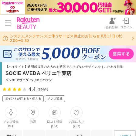
会員登録
ログイン
システムメンテナンスに伴うサービス停止のお知らせ 8月12日 (水)
2:00〜5:30
【ハイライト】透明感抜群の大人のお洒落でさりげないデザインを | こだわり特集
SOCIE AVEDA ペリエ千葉店
ソシエ アヴェダ ペリエチバテン
4.4
(154件)
ポイントが貯まる・使える
メンズ歓迎
メンズ優先
地図
口コミ投稿
お気に入り
OFF
(154)
(257)
サロン
ヘア
こだわり