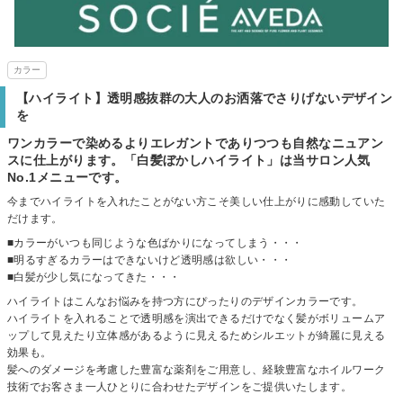
カラー
【ハイライト】透明感抜群の大人のお洒落でさりげないデザイン
を
ワンカラーで染めるよりエレガントでありつつも自然なニュアン
スに仕上がります。「白髪ぼかしハイライト」は当サロン人気
No.1メニューです。
今までハイライトを入れたことがない方こそ美しい仕上がりに感動していた
だけます。
■カラーがいつも同じような色ばかりになってしまう・・・
■明るすぎるカラーはできないけど透明感は欲しい・・・
■白髪が少し気になってきた・・・
ハイライトはこんなお悩みを持つ方にぴったりのデザインカラーです。
ハイライトを入れることで透明感を演出できるだけでなく髪がボリュームア
ップして見えたり立体感があるように見えるためシルエットが綺麗に見える
効果も。
髪へのダメージを考慮した豊富な薬剤をご用意し、経験豊富なホイルワーク
技術でお客さま一人ひとりに合わせたデザインをご提供いたします。