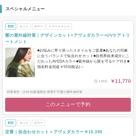
スペシャルメニュー
初回
カット
カラー
トリートメント
髪の紫外線対策｜デザインカット+アヴェダカラー+UVケアトリ
ートメント
■お悩みに寄り添ったスタイルをご提案■あなたの印象
に合うバランスで似合わせカット■自然界由来成分にこ
だわったAVEDAカラー■紫外線から髪を守るケア付き■
指名料金別途￥550(税込)～
￥11,770
150分
利用条件：[150分]新規限定/併用不可/髪の紫外線対策
このメニューで予約
初回
カット
カラー
定番｜似合わせカット＋アヴェダカラー￥10,395