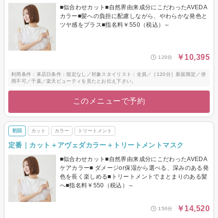
■似合わせカット■自然界由来成分にこだわったAVEDA
カラー■髪への負担に配慮しながら、やわらかな発色と
ツヤ感をプラス■指名料￥550（税込）～
￥10,395
120分
利用条件：来店日条件：指定なし／対象スタイリスト：全員／［120分］新規限定／併
用不可／千葉／楽天ビューティを見たとお伝え下さい。
このメニューで予約
初回
カット
カラー
トリートメント
定番｜カット＋アヴェダカラー＋トリートメントマスク
■似合わせカット■自然界由来成分にこだわったAVEDA
ケアカラー■ ダメージor保湿から選べる、深みのある発
色を長く楽しめる■トリートメントでまとまりのある髪
へ■指名料￥550（税込）～
￥14,520
150分