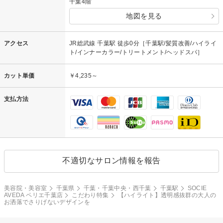
千葉4階
地図を見る
アクセス
JR総武線 千葉駅 徒歩0分［千葉駅/髪質改善/ハイライ
ト/インナーカラー/トリートメント/ヘッドスパ］
カット単価
￥4,235～
支払方法
不適切なサロン情報を報告
美容院・美容室
千葉県
千葉・千葉中央・西千葉
千葉駅
SOCIE
AVEDA ペリエ千葉店
こだわり特集
【ハイライト】透明感抜群の大人の
お洒落でさりげないデザインを