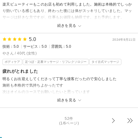
楽天ビューティーもこのお店も初めて利用しました。施術は本格的でしっか
またお会いできますこと、心待ちにしています。
り効いている感じもあり、終わった後には体がスッキリしていました。マッ
担当スタッフ：千紘
サージは好きな方ですが、仕事もお値段も納得です。また予約します。
ちなみに、部屋の中がタイ感たっぷりで、タイ映画のDVDもありました。タ
続きを見る
イにも頻繁に行ってるということで、話も面白かったです。
5.0
2024年9月11日
リラクゼーション タイ古式KEROからの返信
技術：5.0
サービス：5.0
雰囲気：5.0
ムックカン様、
やさん / 40代 (女性)
たくさんあるサロンの中から、当店を選んでいただきありがとうございま
ボディケア
足つぼ・足裏マッサージ・リフレクソロジー
タイ古式マッサージ
す。
疲れがとれました
タイ式も経験されたこともあるということで、しっかり結果を感じていた
明るくお出迎えしてくださって丁寧な接客だったので安心しました
だけて嬉しく思います。
施術も本格的で気持ちよかったです
また旅のお話を聞かせてくださいね。
次はオイルのコースでお願いしたいと思っています
お会いできますこと、楽しみにしております。
続きを見る
担当スタッフ：千紘
リラクゼーション タイ古式KEROからの返信
やさん様、
52件
数あるサロンの中から当店を選んでいただき、遠方からのご来店ありがと
(1/6ページ)
うございました。
技術だけでなく、接客面でも安心していただけて嬉しく思います。