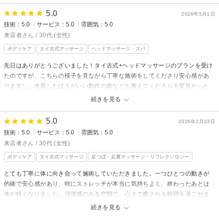
この度はご来店、そして嬉しい口コミをありがとうございます。
5.0
松山でタイ古式マッサージをお探しの中、当店をお選びいただき、技術に
2026年5月1日
技術：5.0
サービス：5.0
雰囲気：5.0
もご満足いただけて大変嬉しく思います。
来店者さん / 30代 (女性)
肩こりや腰痛など、その日のお身体の状態に合わせてストレッチを取り入
れながら丁寧な施術を心がけています。またお疲れの際は、ぜひ心と体を
ボディケア
タイ古式マッサージ
ヘッドマッサージ・スパ
整えにいらしてください。お会いできる日を楽しみにしております。
先日はありがとうございました！タイ古式+ヘッドマッサージのプランを受け
担当スタッフ:千紘
たのですが、こちらの様子を見ながら丁寧な施術をしてくださり安心感があ
りますし、改善したほうがいい動作の癖なども教えてくださり大変良かった
です。マッサージ自体も最高でした✨
続きを見る
リラクゼーション タイ古式KEROからの返信
5.0
2026年2月23日
先日はご来店いただき、そして嬉しいご感想をありがとうございます。
技術：5.0
サービス：5.0
雰囲気：5.0
安心して施術を受けていただけたこと、とても嬉しく思います。
来店者さん / 30代 (女性)
お身体の状態や反応を見ながら、その時に合った施術を心がけております
ボディケア
タイ古式マッサージ
足つぼ・足裏マッサージ・リフレクソロジー
ので、そのように感じていただけて励みになります。
日常の動作の癖は、お身体の疲れや不調にもつながりやすいため、少し意
とても丁寧に体に向き合って施術していただきました。一つひとつの動きが
識するだけでも変化が出やすくなります。
的確で安心感があり、特にストレッチが本当に気持ちよく、終わったあとは
無理のない範囲で続けてみてくださいね。
体が軽くなりました。清潔感のある空間で、心まで癒される時間を過ごせま
タイ古式とドライヘッドマッサージの組み合わせは、お身体だけでなく頭
した。ありがとうございます。またぜひお願いしたいです。
続きを見る
や気持ちまでスッキリしやすい人気のコースですので、またお疲れが溜ま