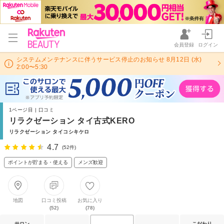
会員登録
ログイン
システムメンテナンスに伴うサービス停止のお知らせ 8月12日 (水)
2:00〜5:30
1ページ目 | 口コミ
リラクゼーション タイ古式KERO
リラクゼーション タイコシキケロ
4.7
(52件)
ポイントが貯まる・使える
メンズ歓迎
地図
口コミ投稿
お気に入り
(52)
(78)
サロン
こだわり