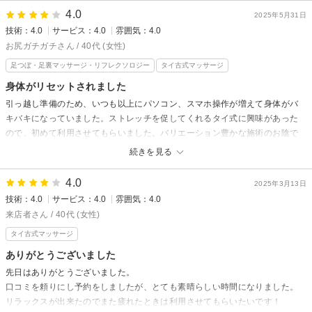
る前にぜひ整えにいらしてください。
リラクゼーション タイ古式KEROからの返信
4.0
2025年5月31日
またお会いできるのを心より楽しみにしております。
この度は嬉しいご感想をありがとうございます。
技術：4.0
サービス：4.0
雰囲気：4.0
お身体を安心して預けていただけたこと、本当に嬉しく思います。
お尻ガチガチさん / 40代 (女性)
ストレッチの心地よさや、施術後の軽さを感じていただけたとのこと、と
足つぼ・足裏マッサージ・リフレクソロジー
タイ古式マッサージ
ても励みになります。
身体がリセットされました
その日の状態に合わせて整えていくことを大切にしておりますので、次回
引っ越し準備のため、いつも以上にパソコン、スマホ操作が増えて身体がバ
もぜひお身体の変化を楽しみにいらしてください。
キバキになっていました。ストレッチを促してくれるタイ式に興味があった
空間づくりも含め、心からリラックスしていただける時間をご用意してお
ので、初めて利用させてもらいました。バリエーション豊かな施術のお陰で
待ちしております。
スッキリです。特に凝り固まってる部位も教えてくれて、ありがたかったで
続きを見る
またお会いできるのを楽しみにしております。
す。オイルマッサージもいいですが、動きながらほぐれていきたい人にはお
担当スタッフ：千紘
すすめです。
4.0
2025年3月13日
技術：4.0
サービス：4.0
雰囲気：4.0
リラクゼーション タイ古式KEROからの返信
来店者さん / 40代 (女性)
お尻ガチガチ様、
タイ古式マッサージ
ご来店有難うございました。引っ越しは無事に済みましたでしょうか？
ありがとうございました
定期的なケアでより過ごしやすいお体に変化することができます。
先日はありがとうございました。
お疲れを感じた時は、またご来店くださいね。
口コミを頼りにし予約をしましたが、とても素晴らしい時間になりました。
楽しみにお待ちしています。
リラックスが出来たのでまた疲れたときは利用させてもらいたいです！
担当スタッフ：千紘