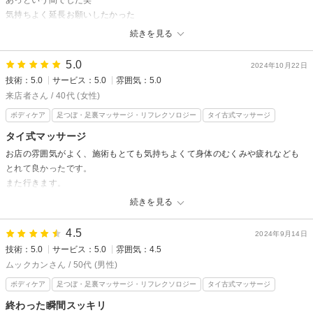
気持ちよく延長お願いしたかった
自分の硬い部分気付きあり良かったです。
続きを見る
リラクゼーション タイ古式KEROからの返信
5.0
2024年10月22日
みゆさん、
技術：5.0
サービス：5.0
雰囲気：5.0
この度は当店を選んでいただき、ありがとうございました。
来店者さん / 40代 (女性)
後のご予約が詰まっていたので、延長できず申し訳ありませんでした。
ボディケア
足つぼ・足裏マッサージ・リフレクソロジー
タイ古式マッサージ
またぜひ次回は、タイ式のスタンダードコース90分を楽しんでください
ね。
タイ式マッサージ
またお会いできますこと、楽しみにしております。
お店の雰囲気がよく、施術もとても気持ちよくて身体のむくみや疲れなども
担当スタッフ：千紘
とれて良かったです。
また行きます。
ありがとうございました!
続きを見る
リラクゼーション タイ古式KEROからの返信
4.5
2024年9月14日
来店者さま、
技術：5.0
サービス：5.0
雰囲気：4.5
たくさんあるお店の中から選んでいただき、ご来店ありがとうございまし
ムックカンさん / 50代 (男性)
た。
ボディケア
足つぼ・足裏マッサージ・リフレクソロジー
タイ古式マッサージ
季節の変わり目は、心身ともに不調を感じやすいですよね。
終わった瞬間スッキリ
いつでもお困りの時はお手伝いさせてください。