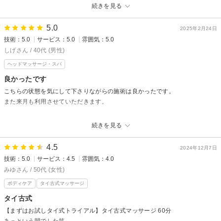
続きを見る
リラクゼーション タイ古式KEROからの返信
たくさんあるサロンの中から、当店を選択していただき、ありがとうござ
5.0
2025年2月24日
いました。季節の変わり目は、お肌や身体の変化でリズムを崩しがちにな
技術：5.0
サービス：5.0
雰囲気：5.0
ります。
しげさん / 40代 (男性)
少しでもスッキリしていただけと嬉しく思います。
ヘッドマッサージ・スパ
またのお疲れの時のご利用楽しみにしております。
良かったです
担当スタッフ：千紘
こちらの状態を気にして下さりながらの施術は良かったです。
また来月も利用させていただきます。
リラクゼーション タイ古式KEROからの返信
続きを見る
しげさん様、
4.5
この度はご来店、有難うございました。
2024年12月7日
技術：5.0
サービス：4.5
雰囲気：4.0
初めてのお店は期待と緊張をされると思いますが、当店を選んでくださっ
てとても嬉しく思っています。
みゆさん / 50代 (女性)
来月は季節の変わり目、体調の変化が見られる時期です。しっかり施術を
ボディケア
タイ古式マッサージ
致します。お任せくださいね！
タイ古式
担当スタッフ：千紘
【まずはお試しタイ式トライアル】タイ古式マッサージ 60分
あっという間でした笑