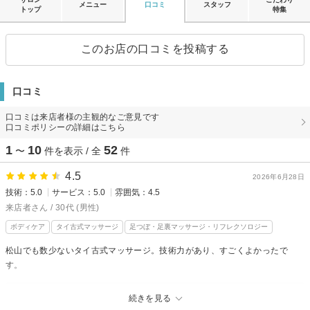
メニュー
口コミ
スタッフ
トップ
特集
このお店の口コミを投稿する
口コミ
口コミは来店者様の主観的なご意見です
口コミポリシーの詳細はこちら
1
10
52
〜
件を表示 / 全
件
4.5
2026年6月28日
技術：5.0
サービス：5.0
雰囲気：4.5
来店者さん / 30代 (男性)
ボディケア
タイ古式マッサージ
足つぼ・足裏マッサージ・リフレクソロジー
松山でも数少ないタイ古式マッサージ。技術力があり、すごくよかったで
す。
リラクゼーション タイ古式KEROからの返信
続きを見る