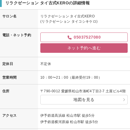
オイルマッサージは、タイ式とはまた違った気持ちよさがあります。
リラクゼーション タイ古式KEROの詳細情報
次回ぜひ試してみてくださいね。
またお会いできますこと、楽しみにしております。
サロン名
リラクゼーション タイ古式KERO
(リラクゼーション タイコシキケロ)
担当スタッフ：千紘
電話・ネット予約
05037527080
ネット予約へ進む
定休日
不定休
営業時間
10：00〜21：00（最終受付19：00）
住所
〒790-0012 愛媛県松山市湊町4丁目2-7 土屋ビル4階
地図を見る
アクセス
伊予鉄道高浜線 松山市駅 徒歩5分
伊予鉄道横河原線 松山市駅 徒歩5分