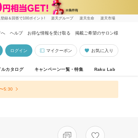
登録＆回答で100ポイント!
楽天グループ
楽天生命
楽天市場
方へ
ヘルプ
お得な情報を受け取る
掲載ご希望のサロン様
ログイン
マイクーポン
お気に入り
イルカタログ
キャンペーン一覧・特集
Raku Lab
5:30