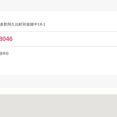
県知多郡阿久比町卯坂畑中18-1
8046
歩8分