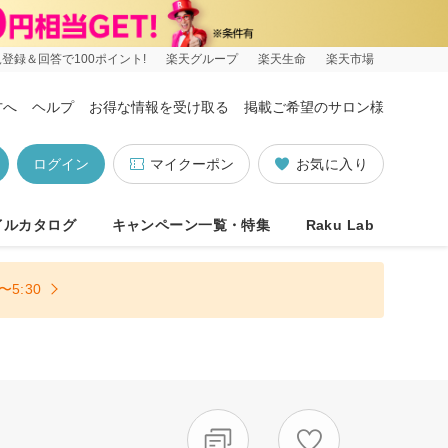
登録＆回答で100ポイント!
楽天グループ
楽天生命
楽天市場
方へ
ヘルプ
お得な情報を受け取る
掲載ご希望のサロン様
ログイン
マイクーポン
お気に入り
イルカタログ
キャンペーン一覧・特集
Raku Lab
5:30