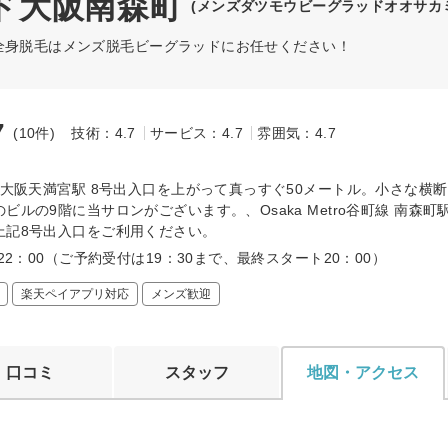
ド大阪南森町
(メンズダツモウビーグラッドオオサカ
全身脱毛はメンズ脱毛ビーグラッドにお任せください！
7
(10件)
技術：4.7
サービス：4.7
雰囲気：4.7
～
線 大阪天満宮駅 8号出入口を上がって真っすぐ50メートル。小さな横
ビルの9階に当サロンがございます。、Osaka Metro谷町線 南森町
上記8号出入口をご利用ください。
～22：00（ご予約受付は19：30まで、最終スタート20：00）
楽天ペイアプリ対応
メンズ歓迎
口コミ
スタッフ
地図・アクセス