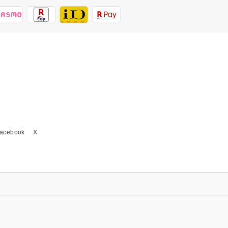
acebook
X