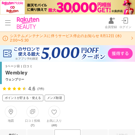
会員登録
ログイン
システムメンテナンスに伴うサービス停止のお知らせ 8月12日 (水)
2:00〜5:30
1ページ目 | 口コミ
Wembley
ウェンブリー
4.6
(7件)
ポイントが貯まる・使える
メンズ歓迎
地図
口コミ投稿
お気に入り
(7)
(48)
サロン
こだわり