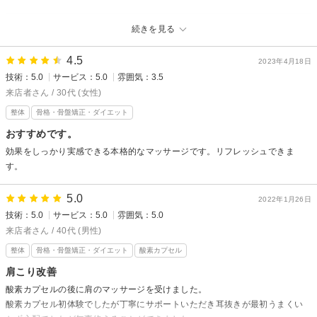
Wembleyからの返信
続きを見る
この度は、当店の施術を受けていただき、誠にありがとうございます。お
客様にご満足いただけるよう、スタッフ一同、日々努力しております。ま
4.5
2023年4月18日
た、口コミをいただき、ありがとうございます。お客様の症状改善ができ
技術：5.0
サービス：5.0
雰囲気：3.5
たこと、大変うれしく思います。今後も、お客様にとってより良いサービ
来店者さん / 30代 (女性)
スを提供できるよう、努めてまいります。
整体
骨格・骨盤矯正・ダイエット
おすすめです。
効果をしっかり実感できる本格的なマッサージです。リフレッシュできま
す。
5.0
2022年1月26日
技術：5.0
サービス：5.0
雰囲気：5.0
来店者さん / 40代 (男性)
整体
骨格・骨盤矯正・ダイエット
酸素カプセル
肩こり改善
酸素カプセルの後に肩のマッサージを受けました。
酸素カプセル初体験でしたが丁寧にサポートいただき耳抜きが最初うまくい