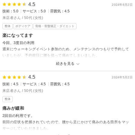
4.5
りました。施術が終わって靴を履くと余裕があったので、むくみが少し引い
2024年6月2日
ているんだとわかりました。
技術：5.0
サービス：5.0
雰囲気：4.5
体全身の作用は、すぐにはわかりませんでしたが、激痛があった箇所が受け
来店者さん / 50代 (女性)
ることによって変わるようなので、また、受けたいと思いました。
整体
ボディケア
骨格・骨盤矯正・ダイエット
楽になってます
今回、3度目の利用
週末にウォーキングイベント参加のため、メンテナンスのつもりで予約して
いましたが、予約前日に腰を捻って痛めてしまいました。
しっかりとストレッチ整体を施術して頂けたので、本日、腰痛なしで、無事
続きを見る
にウォーキングイベントに参加してきました。
今は、歩いたからなのか、以前からの下半身の痛みや痺れの症状が少々でて
4.5
2024年5月2日
いますが、捻った時の腰の痛みはありません。
技術：4.5
サービス：4.5
雰囲気：4.5
メンテナンスしてもらって良かったです。また、近々行きたいと思います。
来店者さん / 50代 (女性)
整体
Wembleyからの返信
この度はご利用いただき、ありがとうございます。
痛みが緩和
2回目の利用です。
腰の痛みに悩まされていたにもかかわらず、無事にウォーキングイベント
前回の症状を把握されていたので、腰から足にかけて痛みのある箇所をマッ
に参加できたようで安心しました。ストレッチ整体の施術により、腰の痛
サージしていただきました。
みが和らぎ、イベントを楽しめたことを嬉しく思います。
今回、股関節痛が酷かったのですが、帰りには、痛みが取れていたので助か