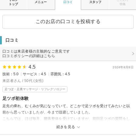
メニュー
口コミ
スタッフ
トップ
特集
このお店の口コミを投稿する
口コミ
口コミは来店者様の主観的なご意見です
口コミポリシーの詳細はこちら
4.5
2024年8月9日
技術：5.0
サービス：4.5
雰囲気：4.5
来店者さん / 50代 (女性)
足つぼ・足裏マッサージ・リフレクソロジー
足ツボ初体験
足先の痺れ、むくみが気になっていて、どこかで足ツボを受けてみたいと以
前から思っていましたが、今まで躊躇していました。
こちらでは、ほぼ毎月、腰痛整体を受けていますが、前回足ツボの質問をし
て、受けてみたいと思い今回、受けることにしました。
続きを見る
激痛がある箇所もあれば、痒い所に手が届く的な気持ち良い痛みの箇所もあ