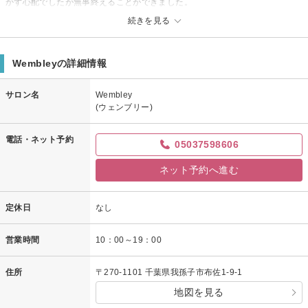
かず心配でしたが無事終えることができました。
酸素カプセルの後に肩のマッサージを受けとても気持ち良かったです。
続きを見る
オススメです!
Wembleyからの返信
Wembleyの詳細情報
このたびは当サロンにご来店いただきありがとうございます。
サロン名
Wembley
当店のサービスをお褒めいただきとても感激しております。
(ウェンブリー)
これからもますます努力をしていきますので、次回のご来店を心からお待
ちしております。
電話・ネット予約
05037598606
このたびはうれしい口コミをありがとうございました。
ネット予約へ進む
定休日
なし
営業時間
10：00～19：00
住所
〒270-1101 千葉県我孫子市布佐1-9-1
地図を見る