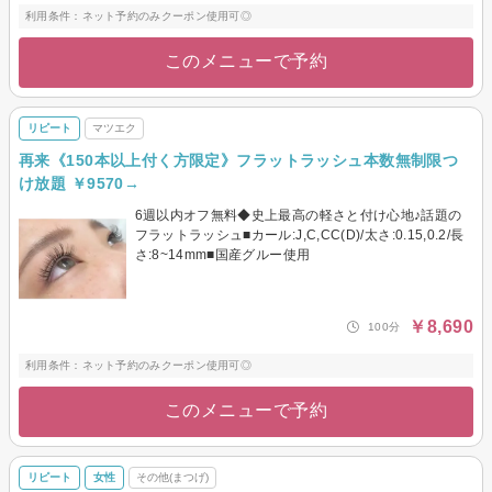
利用条件：ネット予約のみクーポン使用可◎
このメニューで予約
リピート
マツエク
再来《150本以上付く方限定》フラットラッシュ本数無制限つ
け放題 ￥9570→
6週以内オフ無料◆史上最高の軽さと付け心地♪話題の
フラットラッシュ■カール:J,C,CC(D)/太さ:0.15,0.2/長
さ:8~14mm■国産グルー使用
￥8,690
100分
利用条件：ネット予約のみクーポン使用可◎
このメニューで予約
リピート
女性
その他(まつげ)