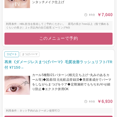
ンタッチメイク仕上げ
￥7,040
85分
利用条件：HBL担当を指名してご予約ください。 眉毛の長さ7mm以上（指で摘める
くらいの長さ）,1ヶ月以内の自己処理,ピーリングNG
このメニューで予約
リピート
まつげパーマ
再来《ダメージレスまつげパーマ》毛質改善ラッシュリフト/TR
付 ¥7150→
カール5種類/21パターン(根元立ち上げ~丸みのあるカ
ール等)◆国産/目元化粧品登録済◆美容液成分でパーマ
をしながらまつげをケア◆定期施術でもちぢれ/やせ細
り防止◆エクステ併用OK
￥6,930
60分
利用条件：ネット予約のみクーポン使用可◎