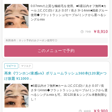
0.07mmの上質な極細毛を使用。■6週以内オフ無料■カ
ール:J,C,CC(D) / 太さ:0.07 / 長さ:9~14mm■国産グルー
使用◆フラットラッシュ/セーブル/ミンクから選べるシ
ングルmix
￥8,910
70分
利用条件：ネット予約のみクーポン使用可◎
このメニューで予約
リピート
マツエク
再来《ワンホン/束感ok》ボリュームラッシュ360本(120束)+つ
け放題 ¥11000→
■6週以内オフ無料■カール:J,C,CC(D) / 太さ:0.07 / 長
さ:9~14mm◆フラットラッシュ/セーブル/ミンクから選
べるシングルmixも可。3D120束＆シングル本数制限な
し！
￥9,900
100分