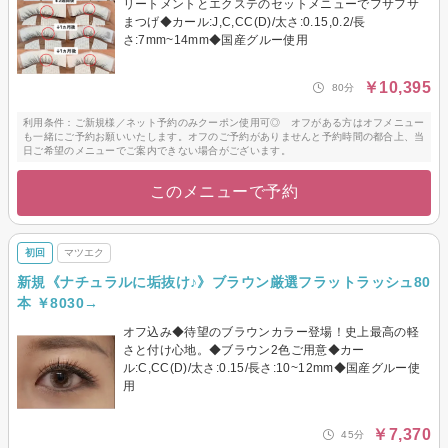
リートメントとエクステのセットメニューでフサフサ
まつげ◆カール:J,C,CC(D)/太さ:0.15,0.2/長
さ:7mm~14mm◆国産グルー使用
￥10,395
80分
利用条件：ご新規様／ネット予約のみクーポン使用可◎ オフがある方はオフメニュー
も一緒にご予約お願いいたします。オフのご予約がありませんと予約時間の都合上、当
日ご希望のメニューでご案内できない場合がございます。
このメニューで予約
初回
マツエク
新規《ナチュラルに垢抜け♪》ブラウン厳選フラットラッシュ80
本 ￥8030→
オフ込み◆待望のブラウンカラー登場！史上最高の軽
さと付け心地。◆ブラウン2色ご用意◆カー
ル:C,CC(D)/太さ:0.15/長さ:10~12mm◆国産グルー使
用
￥7,370
45分