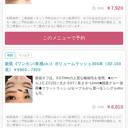
￥7,920
50分
利用条件：ご新規様／ネット予約のみクーポン使用可◎ オフがある方はオフメニュー
も一緒にご予約お願いいたします。オフのご予約がありませんと予約時間の都合上、当
日ご希望のメニューでご案内できない場合がございます。
このメニューで予約
初回
マツエク
新規《ワンホン/束感ok♪》ボリュームラッシュ300本（3D-100
束）￥9900→7920
新規オフ込。0.07mmの上質な極細毛を使用。■カー
ル:J,C,CC(D) / 太さ:0.07 / 長さ:9~14mm■国産グルー使
用◆フラットラッシュ/セーブルから選べるシングルmix
も可。
￥8,910
70分
利用条件：ご新規様／ネット予約のみクーポン使用可◎ オフがある方はオフメニュー
も一緒にご予約お願いいたします。オフのご予約がありませんと予約時間の都合上、当
日ご希望のメニューでご案内できない場合がございます。