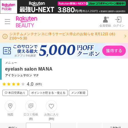
会員登録
ログイン
システムメンテナンスに伴うサービス停止のお知らせ 8月12日 (水)
2:00〜5:30
メニュー
eyelash salon MANA
アイラッシュサロン マナ
4.0
(9件)
◎ 本日空席あり
ポイントが貯まる・使える
メンズ歓迎
地図
口コミ投稿
お気に入り
(9)
(90)
サロン
こだわり