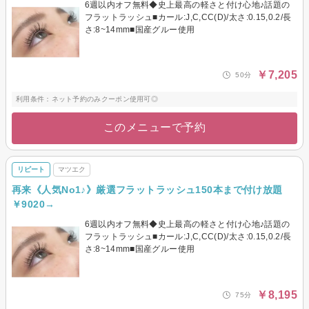
6週以内オフ無料◆史上最高の軽さと付け心地♪話題の
フラットラッシュ■カール:J,C,CC(D)/太さ:0.15,0.2/長
さ:8~14mm■国産グルー使用
￥7,205
50分
利用条件：ネット予約のみクーポン使用可◎
このメニューで予約
リピート
マツエク
再来《人気No1♪》厳選フラットラッシュ150本まで付け放題
￥9020→
6週以内オフ無料◆史上最高の軽さと付け心地♪話題の
フラットラッシュ■カール:J,C,CC(D)/太さ:0.15,0.2/長
さ:8~14mm■国産グルー使用
￥8,195
75分