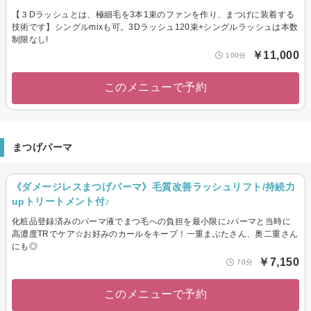
【３Dラッシュとは、極細毛を3本1束のファンを作り、まつげに装着する
技術です】シングルmixも可。3Dラッシュ120束+シングルラッシュは本数
制限なし!
￥11,000
100分
このメニューで予約
まつげパーマ
《ダメージレスまつげパーマ》毛質改善ラッシュリフト/持続力
upトリートメント付♪
化粧品登録済みのパーマ液でまつ毛への負担を最小限に♪パーマと当時に
高濃度TRでケア☆お好みのカールをキープ！一重まぶたさん、奥二重さん
にも◎
￥7,150
70分
このメニューで予約