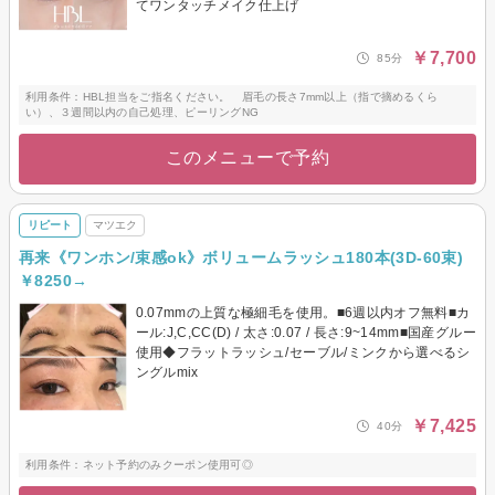
てワンタッチメイク仕上げ
￥7,700
85分
利用条件：HBL担当をご指名ください。 眉毛の長さ7mm以上（指で摘めるくら
い）、３週間以内の自己処理、ピーリングNG
このメニューで予約
リピート
マツエク
再来《ワンホン/束感ok》ボリュームラッシュ180本(3D-60束)
￥8250→
0.07mmの上質な極細毛を使用。■6週以内オフ無料■カ
ール:J,C,CC(D) / 太さ:0.07 / 長さ:9~14mm■国産グルー
使用◆フラットラッシュ/セーブル/ミンクから選べるシ
ングルmix
￥7,425
40分
利用条件：ネット予約のみクーポン使用可◎