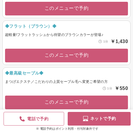
このメニューで予約
◆フラット（ブラウン）◆
超軽量!フラットラッシュから待望のブラウンカラーが登場♪
￥1,430
1分
このメニューで予約
◆最高級セーブル◆
まつげエクステ／こだわりの上質セーブル毛へ変更ご希望の方
￥550
1分
このメニューで予約
ネットで予約
電話で予約
◆美容液入り低刺激グルー◆
美容液成分配合の自まつ毛に優しい低刺激グルー♪
電話予約はポイント利用・付与対象外です