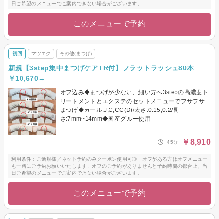
日ご希望のメニューでご案内できない場合がございます。
このメニューで予約
初回
マツエク
その他(まつげ)
新規【3step集中まつげケアTR付】フラットラッシュ80本
￥10,670→
オフ込み◆まつげが少ない、細い方へ3stepの高濃度ト
リートメントとエクステのセットメニューでフサフサ
まつげ◆カール:J,C,CC(D)/太さ:0.15,0.2/長
さ:7mm~14mm◆国産グルー使用
￥8,910
45分
利用条件：ご新規様／ネット予約のみクーポン使用可◎ オフがある方はオフメニュー
も一緒にご予約お願いいたします。オフのご予約がありませんと予約時間の都合上、当
日ご希望のメニューでご案内できない場合がございます。
このメニューで予約