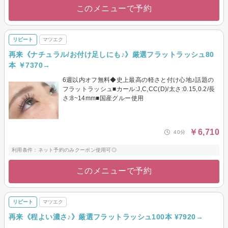
このメニューで予約
リピート
マツエク
再来《ナチュラル/お付け足しにも♪》厳選フラットラッシュ80
本 ￥7370→
6週以内オフ無料◆史上最高の軽さと付け心地♪話題の
フラットラッシュ■カール:J,C,CC(D)/太さ:0.15,0.2/長
さ:8~14mm■国産グルー使用
￥6,710
40分
利用条件：ネット予約のみクーポン使用可◎
このメニューで予約
リピート
マツエク
再来《程よい濃さ♪》厳選フラットラッシュ100本 ¥7920→