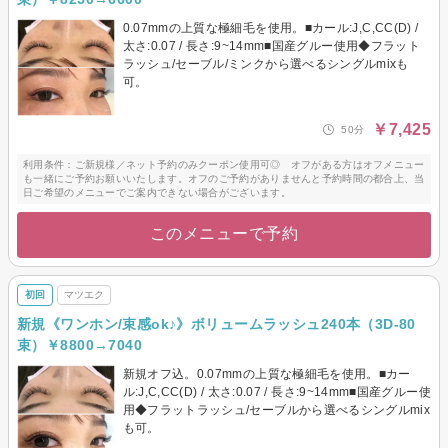
0.07mmの上質な極細毛を使用。■カール:J,C,CC(D) /
太さ:0.07 / 長さ:9~14mm■国産グルー使用◆フラット
ラッシュ/セーブル/ミンクから選べるシングルmixも
可。
￥7,425
50分
利用条件：ご新規様／ネット予約のみクーポン使用可◎ オフがある方はオフメニュー
も一緒にご予約お願いいたします。オフのご予約がありませんと予約時間の都合上、当
日ご希望のメニューでご案内できない場合がございます。
このメニューで予約
初回
マツエク
新規《ワンホン/束感ok♪》ボリュームラッシュ240本（3D-80
束）￥8800→7040
新規オフ込。0.07mmの上質な極細毛を使用。■カー
ル:J,C,CC(D) / 太さ:0.07 / 長さ:9~14mm■国産グルー使
用◆フラットラッシュ/セーブルから選べるシングルmix
も可。