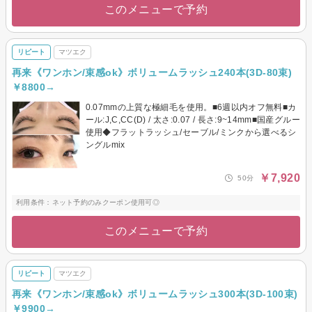
このメニューで予約
リピート
マツエク
再来《ワンホン/束感ok》ボリュームラッシュ240本(3D-80束)
￥8800→
0.07mmの上質な極細毛を使用。■6週以内オフ無料■カ
ール:J,C,CC(D) / 太さ:0.07 / 長さ:9~14mm■国産グルー
使用◆フラットラッシュ/セーブル/ミンクから選べるシ
ングルmix
￥7,920
50分
利用条件：ネット予約のみクーポン使用可◎
このメニューで予約
リピート
マツエク
再来《ワンホン/束感ok》ボリュームラッシュ300本(3D-100束)
￥9900→