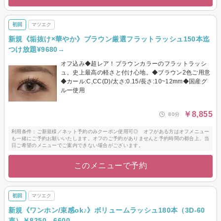
初回
マツエク
新規《垢抜け×華やか》ブラウン厳選フラットラッシュ150本迄
つけ放題¥9680→
オフ込み◆超レア！ブラウンカラーのフラットラッシ
ュ。史上最高の軽さと付け心地。◆ブラウン2色ご用意
◆カール:C,CC(D)/太さ:0.15/長さ:10~12mm◆国産グ
ルー使用
￥8,855
80分
利用条件：ご新規様／ネット予約のみクーポン使用可◎ オフがある方はオフメニュー
も一緒にご予約お願いいたします。オフのご予約がありませんと予約時間の都合上、当
日ご希望のメニューでご案内できない場合がございます。
このメニューで予約
初回
マツエク
新規《ワンホン/束感ok♪》ボリュームラッシュ180本（3D-60
束）￥8250→6600