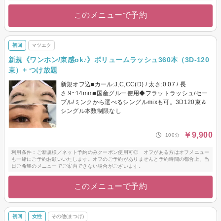
このメニューで予約
初回
マツエク
新規《ワンホン/束感ok♪》ボリュームラッシュ360本（3D-120
束）+ つけ放題
新規オフ込■カール:J,C,CC(D) / 太さ:0.07 / 長
さ:9~14mm■国産グルー使用◆フラットラッシュ/セー
ブル/ミンクから選べるシングルmixも可。3D120束＆
シングル本数制限なし
￥9,900
100分
利用条件：ご新規様／ネット予約のみクーポン使用可◎ オフがある方はオフメニュー
も一緒にご予約お願いいたします。オフのご予約がありませんと予約時間の都合上、当
日ご希望のメニューでご案内できない場合がございます。
このメニューで予約
初回
女性
その他(まつげ)