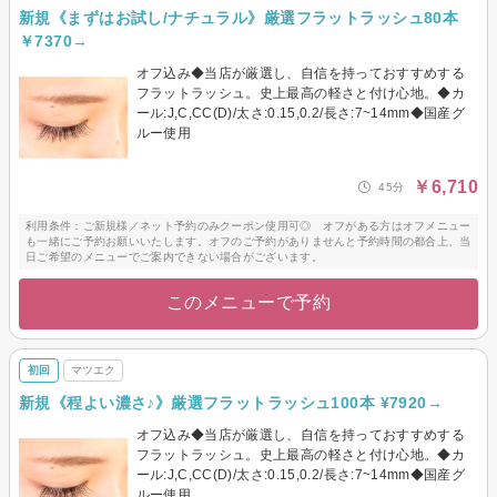
新規《まずはお試し/ナチュラル》厳選フラットラッシュ80本
￥7370→
オフ込み◆当店が厳選し、自信を持っておすすめする
フラットラッシュ。史上最高の軽さと付け心地。◆カ
ール:J,C,CC(D)/太さ:0.15,0.2/長さ:7~14mm◆国産グ
ルー使用
￥6,710
45分
利用条件：ご新規様／ネット予約のみクーポン使用可◎ オフがある方はオフメニュー
も一緒にご予約お願いいたします。オフのご予約がありませんと予約時間の都合上、当
日ご希望のメニューでご案内できない場合がございます。
このメニューで予約
初回
マツエク
新規《程よい濃さ♪》厳選フラットラッシュ100本 ¥7920→
オフ込み◆当店が厳選し、自信を持っておすすめする
フラットラッシュ。史上最高の軽さと付け心地。◆カ
ール:J,C,CC(D)/太さ:0.15,0.2/長さ:7~14mm◆国産グ
ルー使用