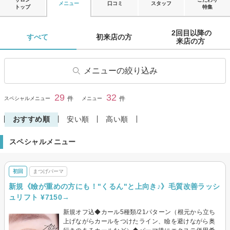
メニュー
口コミ
スタッフ
トップ
特集
2回目以降の

すべて 
初来店の方 
来店の方 
メニューの絞り込み
マツエク
まつげパーマ
29
32
閉じる
件
件
スペシャルメニュー
メニュー
マツエクオフのみ
その他(まつげ)
おすすめ順
安い順
高い順
スペシャルメニュー
初回
まつげパーマ
新規《瞼が重めの方にも！"くるん"と上向き♪》毛質改善ラッシ
ュリフト ¥7150→
新規オフ込◆カール5種類/21パターン（根元から立ち
上げながらカールをつけたライン、瞼を避けながら奥