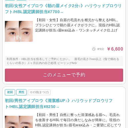
初回/女性アイブロウ《朝の眉メイク2分♪》ハリウッドブロウリ
フト/HBL認定講師担当¥7700→
【初回・女性】自眉の毛流れを根元から整えるHBL。
ブラシひとつで朝の眉メイクがラクに。現役のHBL認
定講師が担当♪眉wax込み・ワンタッチメイク仕上げ
￥6,600
85分
利用条件：HBL担当を指名してご予約ください。 眉毛の長さ7mm以上（指で摘める
くらいの長さ）,1ヶ月以内の自己処理,ピーリングNG
このメニューで予約
初回
男性
その他(まつげ)
初回/男性アイブロウ《清潔感UP♪》ハリウッドブロウリフ
ト/HBL認定講師担当¥8250→
【初回・男性】自然に整った清潔感ある眉へ。毛流れ
を改善するHBLで毎日の身だしなみが簡単に。現役の
HBL認定講師が担当♪眉毛wax込み・ご要望に応じてワ