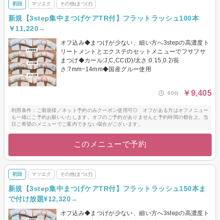
初回
マツエク
その他(まつげ)
新規【3step集中まつげケアTR付】フラットラッシュ100本
￥11,220→
オフ込み◆まつげが少ない、細い方へ3stepの高濃度ト
リートメントとエクステのセットメニューでフサフサ
まつげ◆カール:J,C,CC(D)/太さ:0.15,0.2/長
さ:7mm~14mm◆国産グルー使用
￥9,405
60分
利用条件：ご新規様／ネット予約のみクーポン使用可◎ オフがある方はオフメニュー
も一緒にご予約お願いいたします。オフのご予約がありませんと予約時間の都合上、当
日ご希望のメニューでご案内できない場合がございます。
このメニューで予約
初回
マツエク
その他(まつげ)
新規【3step集中まつげケアTR付】フラットラッシュ150本ま
で付け放題¥12,320→
オフ込み◆まつげが少ない、細い方へ3stepの高濃度ト