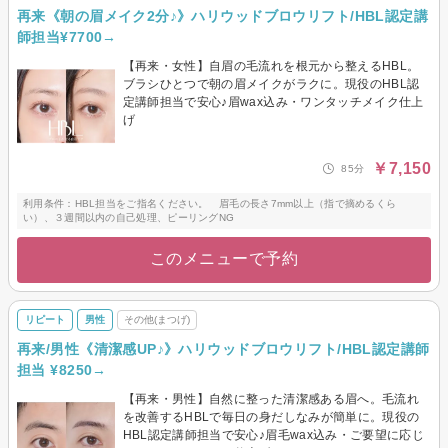
再来《朝の眉メイク2分♪》ハリウッドブロウリフト/HBL認定講
師担当¥7700→
【再来・女性】自眉の毛流れを根元から整えるHBL。
ブラシひとつで朝の眉メイクがラクに。現役のHBL認
定講師担当で安心♪眉wax込み・ワンタッチメイク仕上
げ
￥7,150
85分
利用条件：HBL担当をご指名ください。 眉毛の長さ7mm以上（指で摘めるくら
い）、３週間以内の自己処理、ピーリングNG
このメニューで予約
リピート
男性
その他(まつげ)
再来/男性《清潔感UP♪》ハリウッドブロウリフト/HBL認定講師
担当 ¥8250→
【再来・男性】自然に整った清潔感ある眉へ。毛流れ
を改善するHBLで毎日の身だしなみが簡単に。現役の
HBL認定講師担当で安心♪眉毛wax込み・ご要望に応じ