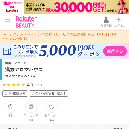
会員登録
ログイン
システムメンテナンスに伴うサービス停止のお知らせ 8月12日 (水)
2:00〜5:30
地図・アクセス
漢方アロマハウス
カンポウアロマハウス
4.7
(8件)
◎ 本日空席あり
ポイントが貯まる・使える
地図
口コミ投稿
お気に入り
(8)
(110)
サロン
こだわり