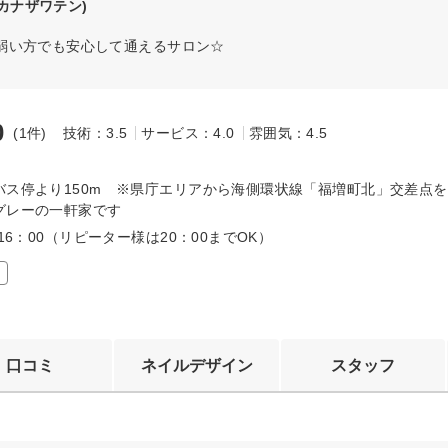
カナザワテン)
弱い方でも安心して通えるサロン☆
0
(1件)
技術：3.5
サービス：4.0
雰囲気：4.5
～
バス停より150m ※県庁エリアから海側環状線「福増町北」交差点
グレーの一軒家です
～16：00（リピーター様は20：00までOK）
口コミ
ネイルデザイン
スタッフ