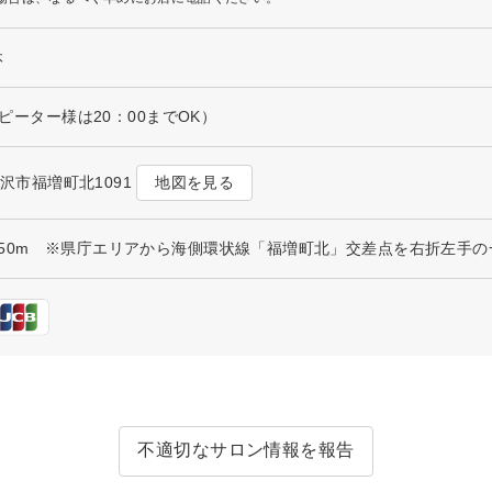
休
リピーター様は20：00までOK）
地図を見る
県金沢市福増町北1091
50m ※県庁エリアから海側環状線「福増町北」交差点を右折左手
不適切なサロン情報を報告