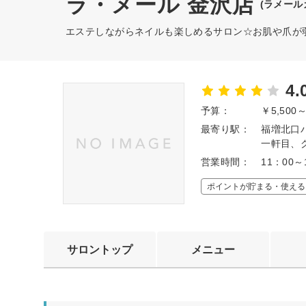
ラ・メール 金沢店
(ラメール
エステしながらネイルも楽しめるサロン☆お肌や爪が
4.
予算：
￥5,500
最寄り駅：
福増北口
一軒目、
営業時間：
11：00
ポイントが貯まる・使える
サロントップ
メニュー