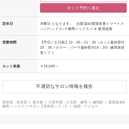
ネット予約へ進む
定休日
水曜日 となります。 白髪染め/髪質改善トリートメ
ント/ヘッドスパ/ 練馬ヘッドスパ ＆ 髪質改善
営業時間
【平日／土日祝】10：00～21：30（カット最終受付
20：30／カラー・パーマ最終受付19：30）練馬美容
室シフィ
カット単価
￥16,900～
不適切なサロン情報を報告
美容院・美容室
東京都
大泉学園・江古田・練馬
練馬駅
髪質改善&
練馬 ヘッドスパ サロン【美容室シフィ】
地図・アクセス