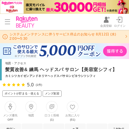
会員登録
ログイン
システムメンテナンスに伴うサービス停止のお知らせ 8月12日 (水)
2:00〜5:30
地図・アクセス
髪質改善& 練馬 ヘッドスパ サロン【美容室シフィ】
カミシツカイゼンアンドネリマヘッドスパサロンビヨウシツシフィ
5.0
(1件)
ポイントが貯まる・使える
メンズ歓迎
メンズ優先
地図
口コミ投稿
お気に入り
OFF
(1)
(51)
サロン
ヘア
こだわり