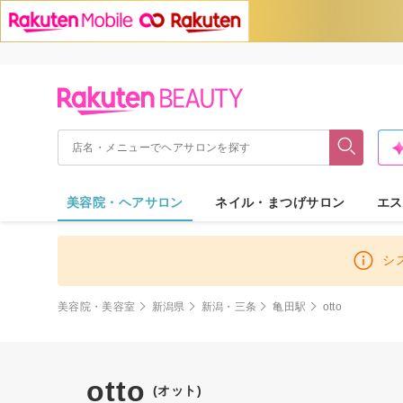
美容院・ヘアサロン
ネイル・まつげサロン
エス
シ
美容院・美容室
新潟県
新潟・三条
亀田駅
otto
otto
(オット)