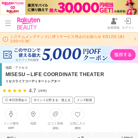
会員登録
ログイン
システムメンテナンスに伴うサービス停止のお知らせ 8月12日 (水)
2:00〜5:30
地図・アクセス
MISESU～LIFE COORDINATE THEATER
ミセスライフコーディネートシアター
4.7
(26件)
◎ 本日空席あり
ポイントが貯まる・使える
メンズ歓迎
メンズ優先
地図
口コミ投稿
お気に入り
OFF
(26)
(80)
サロン
ヘア
こだわり