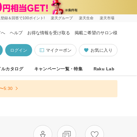
登録＆回答で100ポイント!
楽天グループ
楽天生命
楽天市場
方へ
ヘルプ
お得な情報を受け取る
掲載ご希望のサロン様
ログイン
マイクーポン
お気に入り
イルカタログ
キャンペーン一覧・特集
Raku Lab
5:30