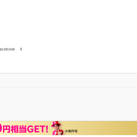
acebook
X