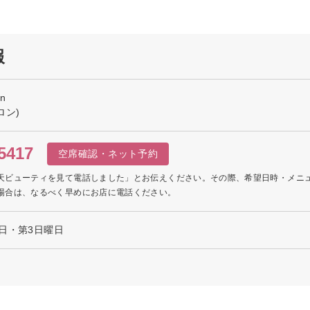
報
on
ロン)
5417
空席確認・ネット予約
天ビューティを見て電話しました」とお伝えください。その際、希望日時・メニ
場合は、なるべく早めにお店に電話ください。
日・第3日曜日