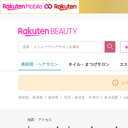
美容院・ヘアサロン
ネイル・まつげサロン
エス
シ
美容院・美容室
岐阜県
可児・多治見・中津川
多治見駅
iz
地図・アクセス