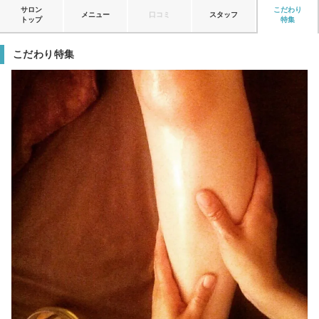
サロン
こだわり
メニュー
口コミ
スタッフ
トップ
特集
こだわり特集