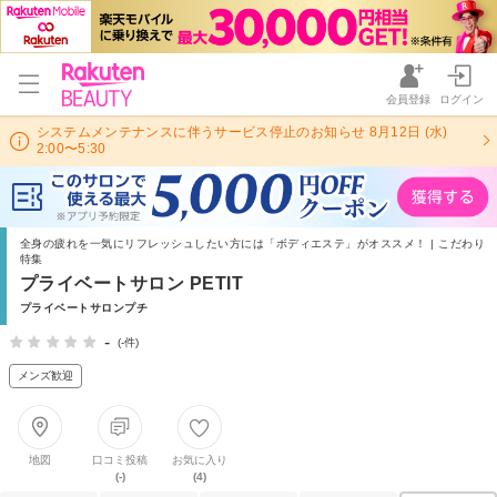
会員登録
ログイン
システムメンテナンスに伴うサービス停止のお知らせ 8月12日 (水)
2:00〜5:30
全身の疲れを一気にリフレッシュしたい方には「ボディエステ」がオススメ！ | こだわり
特集
プライベートサロン PETIT
プライベートサロンプチ
-
(-件)
メンズ歓迎
地図
口コミ投稿
お気に入り
(-)
(4)