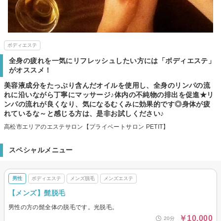
ボディエステ
全身の疲れを一気にリフレッシュしたい方には「ボディエステ」
がオススメ！
美容液成分をたっぷり含んだオイルを使用し、全身のリンパの流
れに沿いながら丁寧にマッサージ♪体内の不純物の排出を促進★リ
ンパの流れが良くなり、気になるむくみに効果的です◎身体が疲
れているな～と感じる方は、是非お試しください♪
高松市エリアのエステサロン【プライベートサロン PETIT】
スペシャルメニュー
男性
ボディエステ
メンズ脱毛
メンズエステ
【メンズ】髭脱毛
男性の方の髭全体の脱毛です。光脱毛。
￥10,000
20分