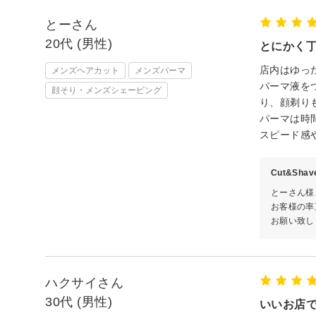
とーさん
20代 (男性)
とにかく
店内はゆっ
メンズヘアカット
メンズパーマ
パーマ液を
顔そり・メンズシェービング
り、顔剃り
パーマは時
スピード感
Cut&Sha
とーさん様
お客様の率
お願い致し
ハクサイさん
30代 (男性)
いいお店