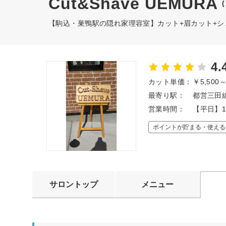
Cut&Shave UEMURA
【駒込・巣鴨駅の隠れ家理容室】カット+眉カット+シェー
4.
カット単価：
￥5,500
最寄り駅：
都営三田線
営業時間：
【平日】1
ポイントが貯まる・使える
サロントップ
メニュー