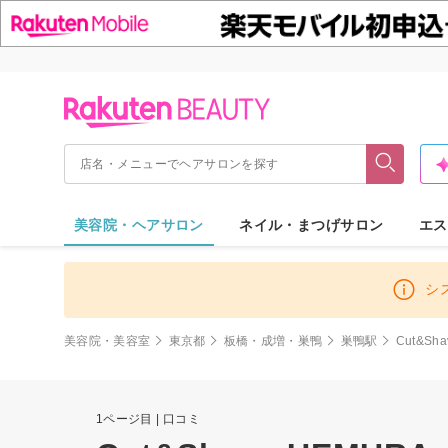
美容院・ヘアサロン
ネイル・まつげサロン
エス
シ
美容院・美容室
東京都
板橋・成増・巣鴨
巣鴨駅
Cut&Sh
1ページ目 | 口コミ