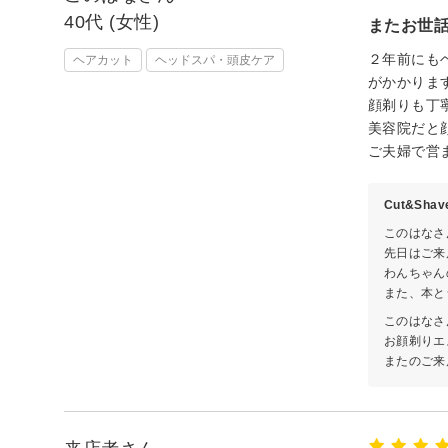
40代 (女性)
またお世
２年前にも
ヘアカット
ヘッドスパ・頭皮ケア
がかかりま
顔剃りも丁
美容院だと
ご夫婦で営
Cut&Sha
このはなさ
先日はご来
わんちゃん
また、本と
このはなさ
お顔剃りエ
またのご来店