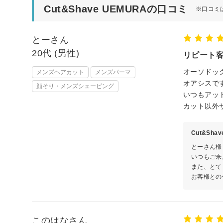
Cut&Shave UEMURAの口コミ
※口コミ
とーさん
20代 (男性)
リピート
オーソドッ
メンズヘアカット
メンズパーマ
オアシスで
顔そり・メンズシェービング
いつもアッ
カット以外
Cut&Sha
とーさん様
いつもご来
また、とて
お客様との
このはなさん