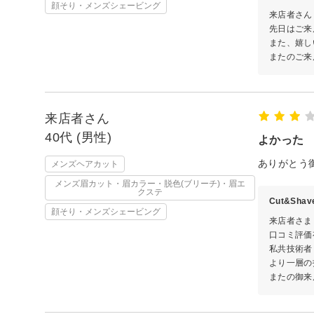
顔そり・メンズシェービング
来店者さん
先日はご来
また、嬉し
またのご来
来店者さん
40代 (男性)
よかった
ありがとう
メンズヘアカット
メンズ眉カット・眉カラー・脱色(ブリーチ)・眉エ
クステ
Cut&Sha
顔そり・メンズシェービング
来店者さま
口コミ評価
私共技術者
より一層の
またの御来