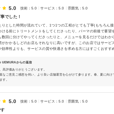
5.0
技術：5.0
サービス：5.0
雰囲気：5.0
丁寧でした！
たりとした時間が流れていて、1つ1つの工程がとても丁寧(もちろん接
つける前にトリートメントをしてくださったり、パーマの前後で要望
も数回に分けてやってくださったりと、メニューを見るだけではわか
間がかかるしどのお店もそれなりに高いですが、このお店ではサービ
や効率性よりも、サービスの質や快適さを求める方にはすごくおすすめ
ve UEMURAからの返信
、高評価ありがとうございます。
直なご意見ご感想を伺い、より良い店舗運営を心がけて参ります。春、夏に向け
ます。
5.0
技術：5.0
サービス：5.0
雰囲気：5.0
です