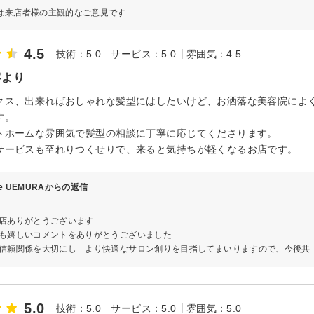
は来店者様の主観的なご意見です
4.5
技術：5.0
サービス：5.0
雰囲気：4.5
客より
クス、出来ればおしゃれな髪型にはしたいけど、お洒落な美容院によ
す。
トホームな雰囲気で髪型の相談に丁寧に応じてくださります。
サービスも至れりつくせりで、来ると気持ちが軽くなるお店です。
ve UEMURAからの返信
店ありがとうございます
も嬉しいコメントをありがとうございました
信頼関係を大切にし より快適なサロン創りを目指してまいりますので、今後共
5.0
技術：5.0
サービス：5.0
雰囲気：5.0