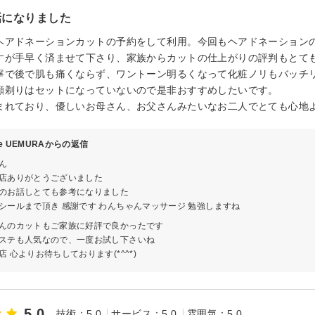
話になりました
ヘアドネーションカットの予約をして利用。今回もヘアドネーション
すが手早く済ませて下さり、家族からカットの仕上がりの評判もとて
寧で後で肌も痛くならず、ワントーン明るくなって化粧ノリもバッチ
顔剃りはセットになっていないので是非おすすめしたいです。
まれており、優しいお母さん、お父さんみたいなお二人でとても心地
ve UEMURAからの返信
ん
店ありがとうございました
のお話しとても参考になりました
シールまで頂き 感謝です わんちゃんマッサージ 勉強しますね
んのカットもご家族に好評で良かったです
ステも人気なので、一度お試し下さいね
 心よりお待ちしております(*^^*)
5.0
技術：5.0
サービス：5.0
雰囲気：5.0