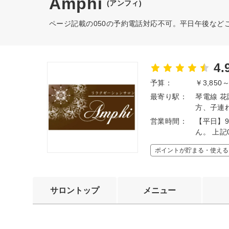
Amphi
(アンフィ)
ページ記載の050の予約電話対応不可。平日午後など
4.
予算：
￥3,850
最寄り駅：
琴電線 
方、子連
営業時間：
【平日】9
ん。 上
ポイントが貯まる・使える
サロントップ
メニュー