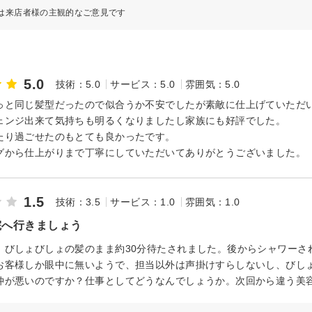
は来店者様の主観的なご意見です
5.0
技術：5.0
サービス：5.0
雰囲気：5.0
っと同じ髪型だったので似合うか不安でしたが素敵に仕上げていただい
ェンジ出来て気持ちも明るくなりましたし家族にも好評でした。
たり過ごせたのもとても良かったです。
グから仕上がりまで丁寧にしていただいてありがとうございました。
1.5
技術：3.5
サービス：1.0
雰囲気：1.0
院へ行きましょう
、びしょびしょの髪のまま約30分待たされました。後からシャワーさ
お客様しか眼中に無いようで、担当以外は声掛けすらしないし、びし
仲が悪いのですか？仕事としてどうなんでしょうか。次回から違う美