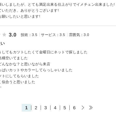
願いしましたが、とても満足出来る仕上がりでイメチェン出来ました!
ていただき、ありがとうございます!
お願いしたいと思います!
3.0
技術：3.5
サービス：3.5
雰囲気：3.0
たい
うしてもカツトしたくて金曜日にネットで探しました
結構空いてました
どんなかな？と思いながら来店
っぱいカットやカラーしてらっしゃいました
ツトにしてもらいました
く似合うと思いました
す
1
2
3
4
5
6