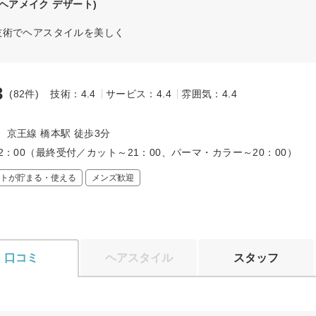
(ヘアメイク デザート)
技術でヘアスタイルを美しく
3
(82件)
技術：4.4
サービス：4.4
雰囲気：4.4
～
、京王線 橋本駅 徒歩3分
22：00（最終受付／カット～21：00、パーマ・カラー～20：00）
トが貯まる・使える
メンズ歓迎
口コミ
ヘアスタイル
スタッフ