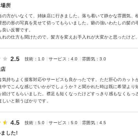
る場所
当の方がいなくて、姉妹店に行きました。落ち着いて静かな雰囲気、
理想の形の写真を見せて切ってもらいました。癖の強いわたしの髪の
も良い反響です。
入れの仕方も聞けたので、髪方を変えお手入れが大変かと思ったけど
2.5
技術：1.0
サービス：4.0
雰囲気：3.0
来店
は気持ちよく接客対応やサービスも良かったです。ただ肝心のカット
途中でこんな感じでいかがでしょうか？と聞かれた時は既に希望より
を続けてもらいました。襟足も短くなったけどすっきり感もなくもっ
ほしいと願うばかりです。
4.5
技術：5.0
サービス：5.0
雰囲気：4.5
ました!