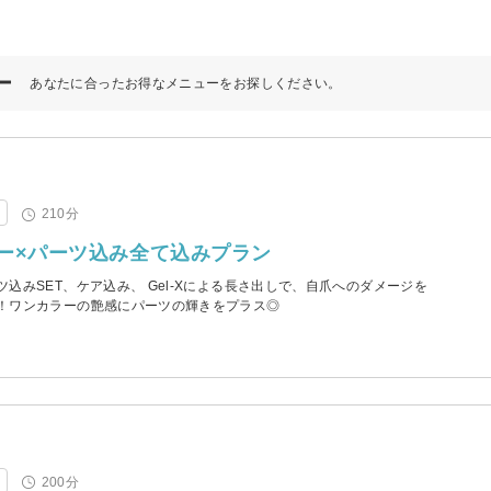
ー
あなたに合ったお得なメニューをお探しください。
210分
ー×パーツ込み全て込みプラン
込みSET、ケア込み、 Gel-Xによる長さ出しで、自爪へのダメージを
！ワンカラーの艶感にパーツの輝きをプラス◎
200分