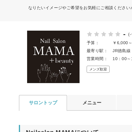
なりたいイメージやご希望をお気軽にご相談ください♪経験
-
(
予算：
￥6,000
最寄り駅：
JR徳島線
営業時間：
10：00
メンズ歓迎
サロントップ
メニュー