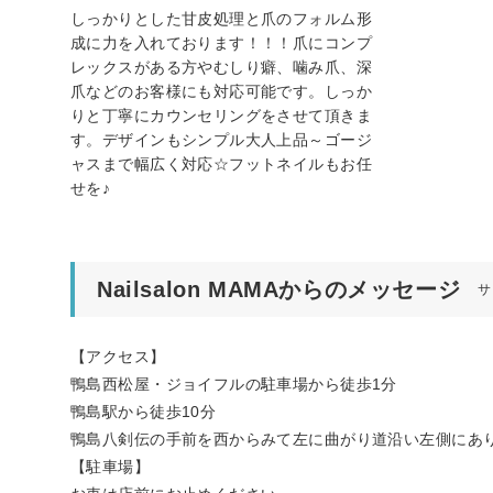
しっかりとした甘皮処理と爪のフォルム形
成に力を入れております！！！爪にコンプ
レックスがある方やむしり癖、噛み爪、深
爪などのお客様にも対応可能です。しっか
りと丁寧にカウンセリングをさせて頂きま
す。デザインもシンプル大人上品～ゴージ
ャスまで幅広く対応☆フットネイルもお任
せを♪
Nailsalon MAMAからのメッセージ
サ
【アクセス】
鴨島西松屋・ジョイフルの駐車場から徒歩1分
鴨島駅から徒歩10分
鴨島八剣伝の手前を西からみて左に曲がり道沿い左側にあ
【駐車場】