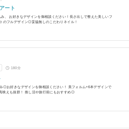
ルアート
込み、 お好きなデザインを御相談ください！長さ出しで整えた美しいフ
ートのフルデザイン◎妥協無しのこだわりネイル！
180分
ト
み◎お好きなデザインを御相談ください！ 美フォルム+6本デザインで
真映えも抜群！ 推し活や旅行前にもおすすめ◎