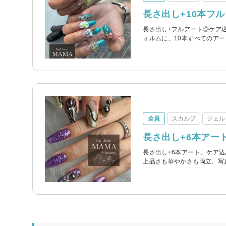
長さ出し+10本フ
長さ出し+フルアート◎ケア
ォルムに、10本すべてのア
全員
スカルプ
ジェル
長さ出し+6本アー
長さ出し+6本アート、ケア込
上品さも華やかさも両立、写