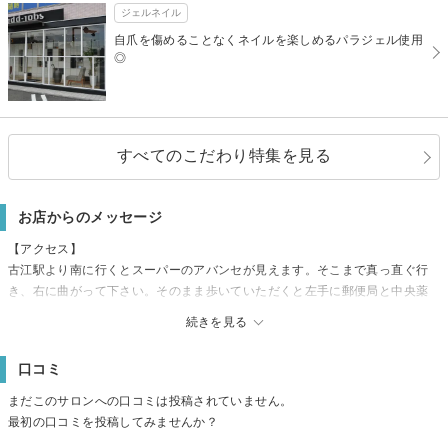
ジェルネイル
自爪を傷めることなくネイルを楽しめるパラジェル使用
◎
すべてのこだわり特集を見る
お店からのメッセージ
【アクセス】
古江駅より南に行くとスーパーのアバンセが見えます。そこまで真っ直ぐ行
き、右に曲がって下さい。そのまま歩いていただくと左手に郵便局と中央薬
局が見えます。中央薬局の前で二つの道に別れておりますので、そちらを左
続きを見る
に進んでいただくと見える川口クリニックの目の前の美容院が当店です。
【駐車場】
口コミ
有
【その他】
まだこのサロンへの口コミは投稿されていません。
ご予約は現在お電話のみでの受付となっております。
最初の口コミを投稿してみませんか？