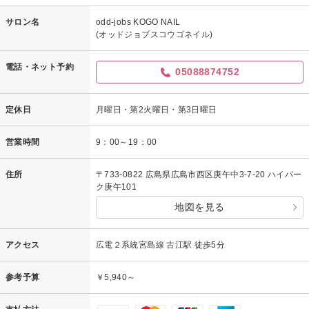
サロン名
odd-jobs KOGO NAIL
(オッドジョブスコウゴネイル)
電話・ネット予約
05088874752
定休日
月曜日・第2火曜日・第3日曜日
営業時間
9：00～19：00
住所
〒733-0822 広島県広島市西区庚午中3-7-20 ハイパー
ク庚午101
地図を見る
アクセス
広電２系統宮島線 古江駅 徒歩5分
参考予算
￥5,940～