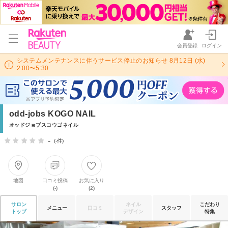
会員登録
ログイン
システムメンテナンスに伴うサービス停止のお知らせ 8月12日 (水)
2:00〜5:30
odd-jobs KOGO NAIL
オッドジョブスコウゴネイル
-
(-件)
地図
口コミ投稿
お気に入り
(-)
(2)
サロン
ネイル
こだわり
メニュー
口コミ
スタッフ
トップ
デザイン
特集