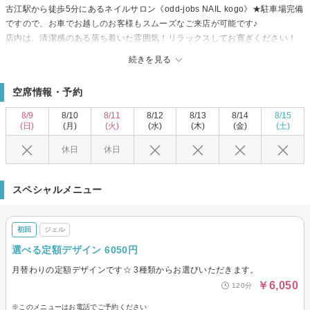
古江駅から徒歩5分にあるネイルサロン《odd‐jobs NAIL kogo》★駐車場完備
ですので、お車でお越しのお客様もスムーズなご来店が可能です♪
店内は、清潔感のある落ち着いた雰囲気！リラックスしてお寛ぎください！
初めての方も通いやすいサロン★丁寧なオフ＆ケアで仕上がりの違いとモチ
続きを見る
の良さを体感していただけます！シンプルでもセンスの光るネイルデザイン
や、大人可愛いお客様だけのオリジナルデザインなど、上品で可愛く素敵な
空席情報・予約
指先を彩ります☆
ぜひ《odd‐jobs NAIL KOGO》で、素敵な指先を手に入れてみませんか・・・
8/9
8/10
8/11
8/12
8/13
8/14
8/15
♪
(日)
(月)
(火)
(水)
(木)
(金)
(土)
休日
休日
スペシャルメニュー
初回
ジェル
選べる定額デザイン 6050円
月替わりの定額デザインです☆ 3種類からお選びいただきます。
￥6,050
120分
※このメニューはお電話でご予約ください