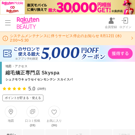
会員登録
ログイン
システムメンテナンスに伴うサービス停止のお知らせ 8月12日 (水)
2:00〜5:30
地図・アクセス
縮毛矯正専門店 Skyspa
シュクモウキョウセイセンモンテン スカイスパ
5.0
(28件)
ポイントが貯まる・使える
地図
口コミ投稿
お気に入り
(28)
(36)
サロン
ヘア
こだわり