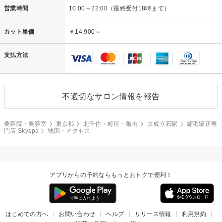
営業時間
10:00～22:00（最終受付18時まで）
カット単価
￥14,900～
支払方法
不適切なサロン情報を報告
美容院・美容室
東京都
北千住・町屋・亀有
京成立石駅
縮毛矯正専
門店 Skyspa
地図・アクセス
アプリからの予約ならもっとおトクで便利！
はじめての方へ
お問い合わせ
ヘルプ
リリース情報
利用規約