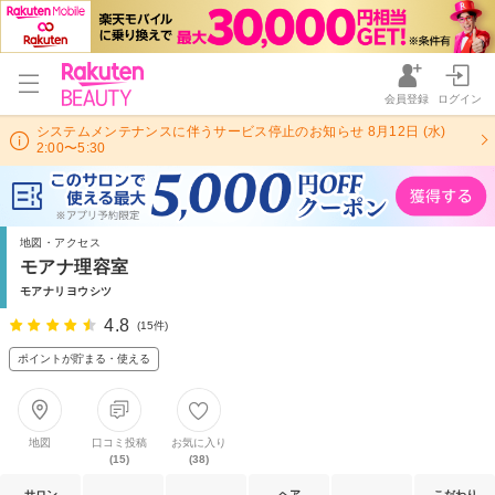
会員登録
ログイン
システムメンテナンスに伴うサービス停止のお知らせ 8月12日 (水)
2:00〜5:30
地図・アクセス
モアナ理容室
モアナリヨウシツ
4.8
(15件)
ポイントが貯まる・使える
地図
口コミ投稿
お気に入り
(15)
(38)
サロン
ヘア
こだわり