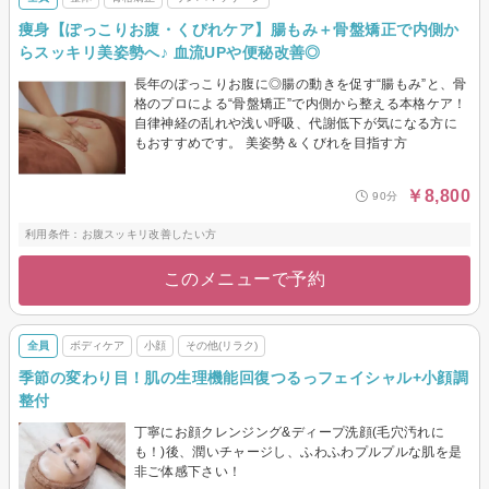
痩身【ぽっこりお腹・くびれケア】腸もみ＋骨盤矯正で内側か
らスッキリ美姿勢へ♪ 血流UPや便秘改善◎
長年のぽっこりお腹に◎腸の動きを促す“腸もみ”と、骨
格のプロによる“骨盤矯正”で内側から整える本格ケア！
自律神経の乱れや浅い呼吸、代謝低下が気になる方に
もおすすめです。 美姿勢＆くびれを目指す方
￥8,800
90分
利用条件：お腹スッキリ改善したい方
このメニューで予約
全員
ボディケア
小顔
その他(リラク)
季節の変わり目！肌の生理機能回復つるっフェイシャル+小顔調
整付
丁寧にお顔クレンジング&ディープ洗顔(毛穴汚れに
も！)後、潤いチャージし、ふわふわプルプルな肌を是
非ご体感下さい！