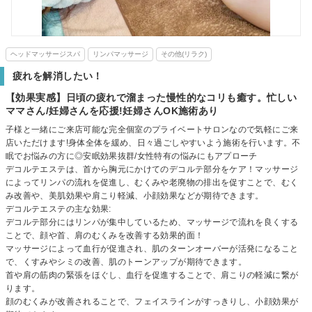
ヘッドマッサージスパ
リンパマッサージ
その他(リラク)
疲れを解消したい！
【効果実感】日頃の疲れで溜まった慢性的なコリも癒す。忙しい
ママさん/妊婦さんを応援!妊婦さんOK施術あり
子様と一緒にご来店可能な完全個室のプライベートサロンなので気軽にご来
店いただけます!身体全体を緩め、日々過ごしやすいよう施術を行います。不
眠でお悩みの方に◎安眠効果抜群/女性特有の悩みにもアプローチ
デコルテエステは、首から胸元にかけてのデコルテ部分をケア！マッサージ
によってリンパの流れを促進し、むくみや老廃物の排出を促すことで、むく
み改善や、美肌効果や肩こり軽減、小顔効果などが期待できます。
デコルテエステの主な効果:
デコルテ部分にはリンパが集中しているため、マッサージで流れを良くする
ことで、顔や首、肩のむくみを改善する効果的面！
マッサージによって血行が促進され、肌のターンオーバーが活発になること
で、くすみやシミの改善、肌のトーンアップが期待できます。
首や肩の筋肉の緊張をほぐし、血行を促進することで、肩こりの軽減に繋が
ります。
顔のむくみが改善されることで、フェイスラインがすっきりし、小顔効果が