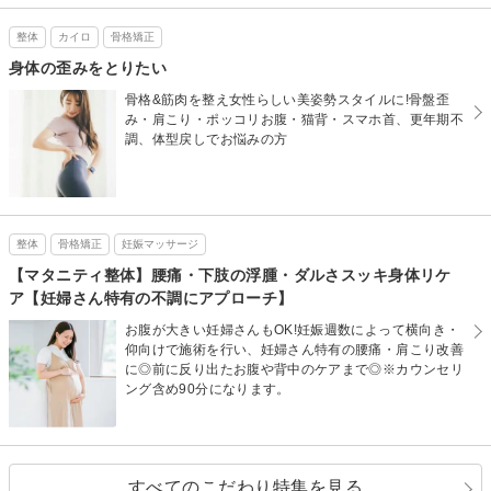
整体
カイロ
骨格矯正
身体の歪みをとりたい
骨格&筋肉を整え女性らしい美姿勢スタイルに!骨盤歪
み・肩こり・ポッコリお腹・猫背・スマホ首、更年期不
調、体型戻しでお悩みの方
整体
骨格矯正
妊娠マッサージ
【マタニティ整体】腰痛・下肢の浮腫・ダルさスッキ身体リケ
ア【妊婦さん特有の不調にアプローチ】
お腹が大きい妊婦さんもOK!妊娠週数によって横向き・
仰向けで施術を行い、妊婦さん特有の腰痛・肩こり改善
に◎前に反り出たお腹や背中のケアまで◎※カウンセリ
ング含め90分になります。
すべてのこだわり特集を見る