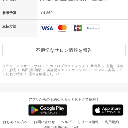
参考予算
￥4,860～
支払方法
不適切なサロン情報を報告
リラク・マッサージサロン
カイロプラクティック
新潟県
上越・糸魚
川・妙高
高田(新潟)駅
美姿勢＆エステサロン Salon de vivi～美美～
こだわり特集
疲れを解消したい！
アプリからの予約ならもっとおトクで便利！
はじめての方へ
お問い合わせ
ヘルプ
リリース情報
利用規約
掲載ご希望のサロン様