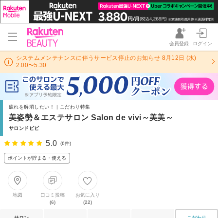
会員登録
ログイン
システムメンテナンスに伴うサービス停止のお知らせ 8月12日 (水)
2:00〜5:30
疲れを解消したい！ | こだわり特集
美姿勢＆エステサロン Salon de vivi～美美～
サロンドビビ
5.0
(6件)
ポイントが貯まる・使える
地図
口コミ投稿
お気に入り
(6)
(22)
サロン
こだわり