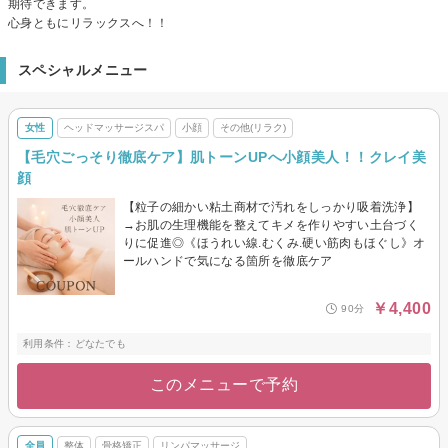
期待できます。
心身ともにリラックスへ！！
スペシャルメニュー
女性
ヘッドマッサージスパ
小顔
その他(リラク)
【毛穴ごっそり徹底ケア】肌トーンUPへ小顔美人！！クレイ美
顔
【粒子の細かい粘土商材で汚れをしっかり吸着洗浄】
→お肌の生理機能を整えてキメを作りやすい土台づく
りに促進◎《ほうれい線.むくみ.硬い筋肉もほぐし》オ
ールハンドで気になる箇所を徹底ケア
￥4,400
90分
利用条件：どなたでも
このメニューで予約
全員
整体
骨格矯正
リンパマッサージ