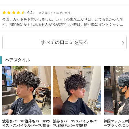
た。髪の毛もサラサラになり次の日学校でもみんなに褒めてもらえて満足で
す！！
4.5
来店者さん / 40代 (女性)
今回、カットをお願いしました。カットの出来上がりは、とても良かったで
す。期間限定かもしれませんが私が訪問した時は、帰り際にミントシャンプ
ーのサシェを頂きました。もう少し、暑くなったら使うのが楽しみです。
すべての口コミを見る
ヘアスタイル
波巻きパーマ/縦落ちパーマ/ツ
波巻きパーマ/スパイラルパー
韓国マッシュ/
イストスパイラルパーマ/越谷
マ/縦落ちパーマ/越谷
ーブラック/コ