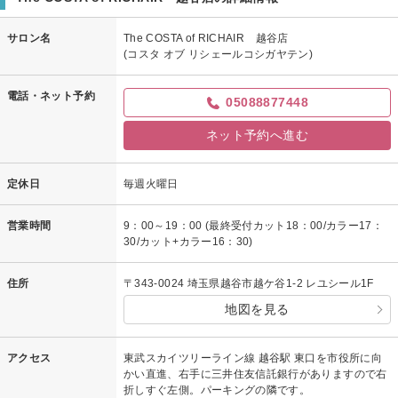
サロン名
The COSTA of RICHAIR 越谷店
(コスタ オブ リシェールコシガヤテン)
電話・ネット予約
05088877448
ネット予約へ進む
定休日
毎週火曜日
営業時間
9：00～19：00 (最終受付カット18：00/カラー17：
30/カット+カラー16：30)
住所
〒343-0024 埼玉県越谷市越ケ谷1-2 レユシール1F
地図を見る
アクセス
東武スカイツリーライン線 越谷駅 東口を市役所に向
かい直進、右手に三井住友信託銀行がありますので右
折しすぐ左側。パーキングの隣です。