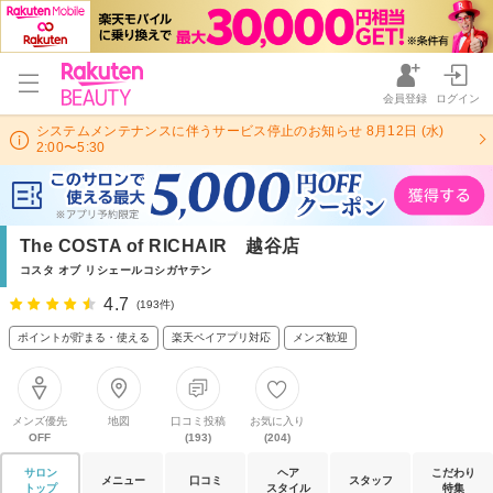
会員登録
ログイン
システムメンテナンスに伴うサービス停止のお知らせ 8月12日 (水)
2:00〜5:30
The COSTA of RICHAIR 越谷店
コスタ オブ リシェールコシガヤテン
4.7
(193件)
ポイントが貯まる・使える
楽天ペイアプリ対応
メンズ歓迎
メンズ優先
地図
口コミ投稿
お気に入り
OFF
(193)
(204)
サロン
ヘア
こだわり
メニュー
口コミ
スタッフ
トップ
スタイル
特集