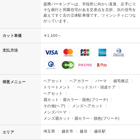
提携パーキングへは、市役所に向かい直進、左手にり
そな銀行と田園住宅がある交差点を左折、次の信号を
超えてすぐ左の立体駐車場です。ツインシティにつな
がっています。
カット単価
￥1,100～
支払方法
ヘアカット
ヘアカラー
パーマ
縮毛矯正
得意メニュー
トリートメント
ヘッドスパ・頭皮ケア
ヘアセット
眉カット・眉カラー・脱色(ブリーチ)
その他(ヘア)
メンズヘアカット
メンズパーマ
メンズ眉カット・眉カラー・脱色(ブリーチ)
埼玉県
越谷市
越谷
越谷駅
エリア