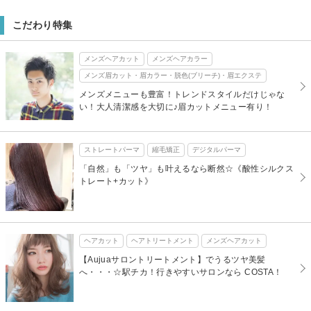
こだわり特集
メンズヘアカット
メンズヘアカラー
メンズ眉カット・眉カラー・脱色(ブリーチ)・眉エクステ
メンズメニューも豊富！トレンドスタイルだけじゃな
い！大人清潔感を大切に♪眉カットメニュー有り！
ストレートパーマ
縮毛矯正
デジタルパーマ
「自然」も「ツヤ」も叶えるなら断然☆《酸性シルクス
トレート+カット》
ヘアカット
ヘアトリートメント
メンズヘアカット
【Aujuaサロントリートメント】でうるツヤ美髪
へ・・・☆駅チカ！行きやすいサロンなら COSTA！