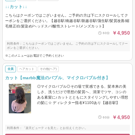
↓↓カット↓↓
こちらはクーポンではございません。ご予約の方は下にスクロールしてク
ーポンをご選択ください。【越谷駅/南越谷駅/新越谷駅/蒲生駅/髪質改善/縮
毛矯正/白髪染め/ヘッドスパ/酸性ストレート/メンズカット】
￥4,950
60分
利用条件：こちらはクーポンではございません。ご予約の方は下にスクロールしてクー
ポンをご選択ください。
※このメニューはお電話でご予約ください
全員
ヘアカット
その他(ヘア)
カット【marbb魔法のバブル、マイクロバブル付き】
◎マイクロバブル◎その場で実感できる、髪本来の美
しさ、洗うだけで理想の髪質へ、清潔でツヤ、コシの
ある素髪に♪カットとともにスタイリングしやすい理想
の髪に☆ ディレクター指名¥1100あり【越谷駅】
￥4,950
60分
利用条件：「楽天ビューティを見た」とお伝えください。