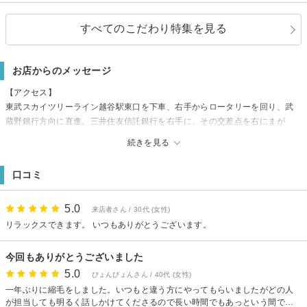
すべてのこだわり特集を見る
お店からのメッセージ
【アクセス】
東武スカイツリーライン越谷駅東口を下車、右手からロータリーを回り、武
蔵野銀行方向に直進。三井住友信託銀行を右手に、その交差点を右にまが
り、すぐの左手。
続きを見る
【駐車場】
越谷ツインシティ駐車場提携 30分無料の市営駐車場です
口コミ
ご来店の方に1時間分のサービス券 2メニュー以上の方は2時間分差し上げて
おります。
5.0
来店者さん / 30代 (女性)
リラックスできます。 いつもありがとうございます。
今回もありがとうございました
5.0
ぴょんぴょんさん / 40代 (女性)
一年ぶりに縮毛をしました。いつもと違う方にやってもらいましたがどの人
が担当しても明るく話しかけてくださるので長い時間でもあっという間でし