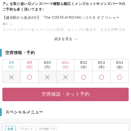
ア』を取り扱い◎メンズパーマ種類も幅広くメンズカットやメンズパーマの
ご予約も多く頂いてます♪
【越谷駅から徒歩2分】「The COSTA of RICHAI（コスタ オブ リシェー
ル）」
リゾートコテージをイメージした店内。カジュアル過ぎず、大人な空間でゆ
ったりリラックスしながらサロンタイムをお過ごしいただけます♪
続きを見る
【サロンのこだわり☆】
あなたに似合うヘアスタイルについてじっくりとカウンセリングを通して提
空席情報・予約
案します♪透明感抜群のイルミナカラー、お客様のお悩みに合わせて11種類の
中から選べるAujuaトリートメントがオススメになっております♪男性のお客
8/8
8/9
8/10
8/11
8/12
8/13
8/14
様も多いのでメンズカットやパーマもとても人気のメニューになっておりま
(土)
(日)
(月)
(火)
(水)
(木)
(金)
す♪
まだ理想のサロンに出会えていない方は、是非【The COSTA of RICHAIR】
にお越し下さい☆実力派スタイリストの技術力で、ワンランク上のスタイル
に・・・♪
空席確認・ネット予約
＃越谷ヘアサロン＃越谷美容室＃白髪ぼかしハイライト#お子様連れOK
#MEN'S #メンズパーマ
越谷美容室/東越谷美容室/越谷駅美容室カット
スペシャルメニュー
年代問わずご来店頂く全ての皆様にご満足頂けるサロンを目指します！
是非お越し下さいませ★
スタッフ一同お待ちしております・・・♪
全員
ヘアカット
その他(ヘア)