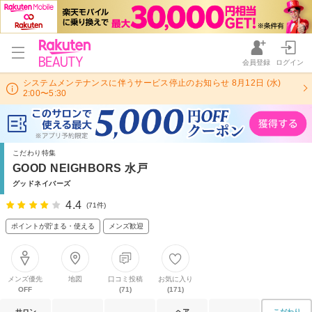
会員登録
ログイン
システムメンテナンスに伴うサービス停止のお知らせ 8月12日 (水)
2:00〜5:30
こだわり特集
GOOD NEIGHBORS 水戸
グッドネイバーズ
4.4
(71件)
ポイントが貯まる・使える
メンズ歓迎
メンズ優先
地図
口コミ投稿
お気に入り
OFF
(71)
(171)
サロン
ヘア
こだわり