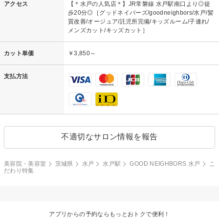
アクセス
【＊水戸の人気店＊】JR常磐線 水戸駅南口より◎徒
歩20分◎［グッドネイバーズ/goodneighbors/水戸/髪
質改善/オージュア/託児所完備/キッズルーム/子連れ/
メンズカット/キッズカット］
カット単価
￥3,850～
支払方法
不適切なサロン情報を報告
美容院・美容室
茨城県
水戸
水戸駅
GOOD NEIGHBORS 水戸
こ
だわり特集
アプリからの予約ならもっとおトクで便利！