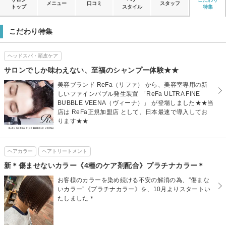
メニュー
口コミ
スタッフ
トップ
スタイル
特集
こだわり特集
ヘッドスパ・頭皮ケア
サロンでしか味わえない、至福のシャンプー体験★★
美容ブランド ReFa（リファ） から、美容室専用の新
しいファインバブル発生装置 「ReFa ULTRA FINE
BUBBLE VEENA（ヴィーナ）」 が登場しました★★当
店は ReFa正規加盟店 として、日本最速で導入してお
ります★★
ヘアカラー
ヘアトリートメント
新＊傷ませないカラー《4種のケア剤配合》プラチナカラー＊
お客様のカラーを染め続ける不安の解消の為、″傷まな
いカラー”《プラチナカラー》を、10月よりスタートい
たしました＊