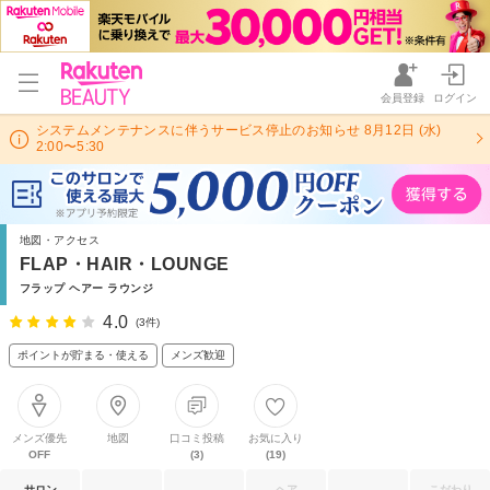
会員登録
ログイン
システムメンテナンスに伴うサービス停止のお知らせ 8月12日 (水)
2:00〜5:30
地図・アクセス
FLAP・HAIR・LOUNGE
フラップ ヘアー ラウンジ
4.0
(3件)
ポイントが貯まる・使える
メンズ歓迎
メンズ優先
地図
口コミ投稿
お気に入り
OFF
(3)
(19)
サロン
ヘア
こだわり