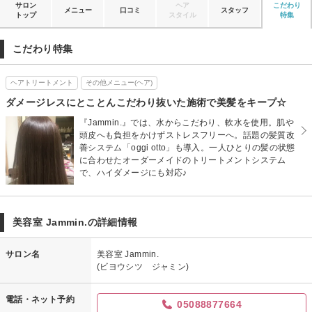
サロン
ヘア
こだわり
メニュー
口コミ
スタッフ
トップ
スタイル
特集
こだわり特集
ヘアトリートメント
その他メニュー(ヘア)
ダメージレスにとことんこだわり抜いた施術で美髪をキープ☆
『Jammin.』では、水からこだわり、軟水を使用。肌や
頭皮へも負担をかけずストレスフリーへ。話題の髪質改
善システム「oggi otto」も導入。一人ひとりの髪の状態
に合わせたオーダーメイドのトリートメントシステム
で、ハイダメージにも対応♪
美容室 Jammin.の詳細情報
サロン名
美容室 Jammin.
(ビヨウシツ ジャミン)
電話・ネット予約
05088877664