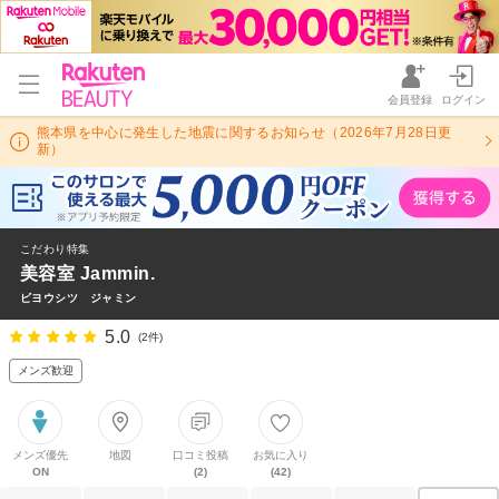
会員登録
ログイン
熊本県を中心に発生した地震に関するお知らせ（2026年7月28日更
新）
こだわり特集
美容室 Jammin.
ビヨウシツ ジャミン
5.0
(2件)
メンズ歓迎
メンズ優先
地図
口コミ投稿
お気に入り
ON
(2)
(42)