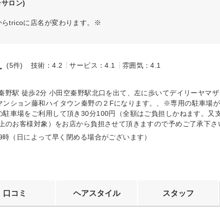
ーサロン)
tricoに店名が変わります。※
1
(5件)
技術：4.2
サービス：4.1
雰囲気：4.1
～
 秦野駅 徒歩2分 小田空秦野駅北口を出て、左に歩いてデイリーヤマ
マンション藤和ハイタウン秦野の２Fになります。、※専用の駐車場
の駐車場をご利用して頂き30分100円（全額はご負担しかねます。又
円以上のお客様対象）をお店から負担させて頂きますので予めご了承下さ
～19時（日によって早く閉める場合がございます）
口コミ
ヘアスタイル
スタッフ