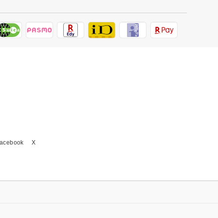
acebook
X