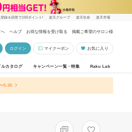
登録＆回答で100ポイント!
楽天グループ
楽天生命
楽天市場
方へ
ヘルプ
お得な情報を受け取る
掲載ご希望のサロン様
ログイン
マイクーポン
お気に入り
イルカタログ
キャンペーン一覧・特集
Raku Lab
5:30