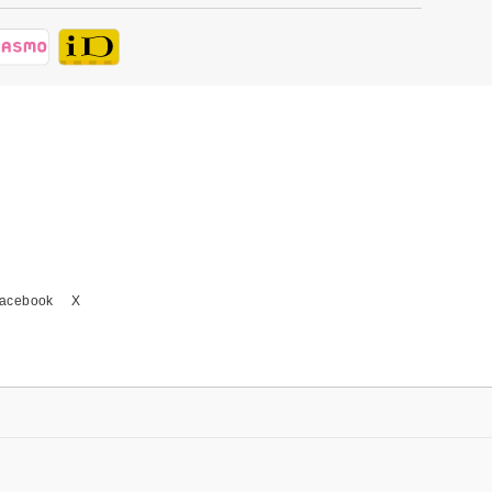
acebook
X