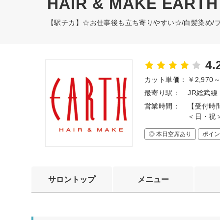
HAIR & MAKE EART
【駅チカ】☆お仕事後も立ち寄りやすい☆/白髪染め/ブ
4.
カット単価：
￥2,970
最寄り駅：
JR総武線
営業時間：
【受付時間
＜日・祝＞
◎ 本日空席あり
ポイン
サロントップ
メニュー