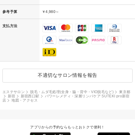
参考予算
￥4,980～
支払方法
不適切なサロン情報を報告
エステサロン
脱毛・ムダ毛処理(全身・脇・背中・VIO脱毛など)
東京都
新宿
新宿西口駅
パワーレメディ・深層リンパケア SUTEKI pro新宿
店
地図・アクセス
アプリからの予約ならもっとおトクで便利！