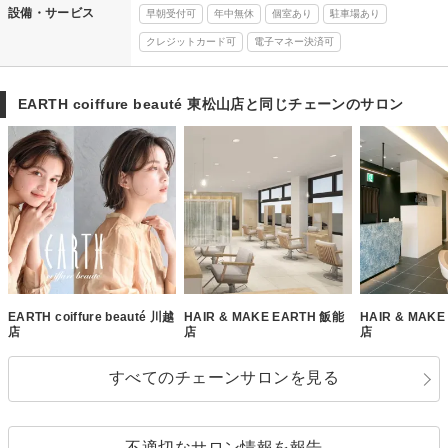
設備・サービス
早朝受付可
年中無休
個室あり
駐車場あり
クレジットカード可
電子マネー決済可
EARTH coiffure beauté 東松山店と同じチェーンのサロン
EARTH coiffure beauté 川越
HAIR & MAKE EARTH 飯能
HAIR & MAK
店
店
店
すべてのチェーンサロンを見る
不適切なサロン情報を報告