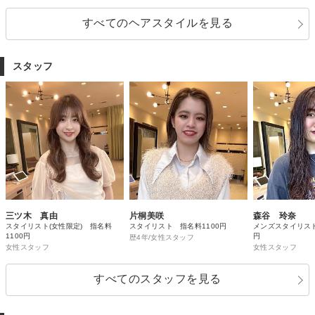
すべてのヘアスタイルを見る
スタッフ
三ツ木 真由
片桐美咲
森谷 玲奈
スタイリスト(女性限定) 指名料
スタイリスト 指名料1100円
メンズスタイリスト
1100円
円
歴4年/女性スタッフ
女性スタッフ
女性スタッフ
すべてのスタッフを見る