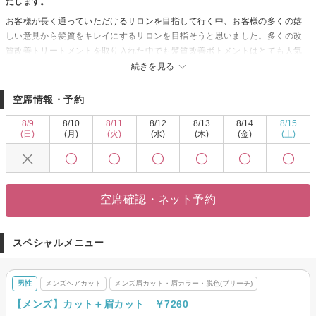
たします。
お客様が長く通っていただけるサロンを目指して行く中、お客様の多くの嬉
しい意見から髪質をキレイにするサロンを目指そうと思いました。多くの改
質改善トリートメントを取り入れた中でも髪質改善ボトメントはとても人気
のメニューです。キレイのなりたいが見つかるを叶えます。
続きを見る
空席情報・予約
8/9
8/10
8/11
8/12
8/13
8/14
8/15
(日)
(月)
(火)
(水)
(木)
(金)
(土)
空席確認・ネット予約
スペシャルメニュー
男性
メンズヘアカット
メンズ眉カット・眉カラー・脱色(ブリーチ)
【メンズ】カット＋眉カット ￥7260