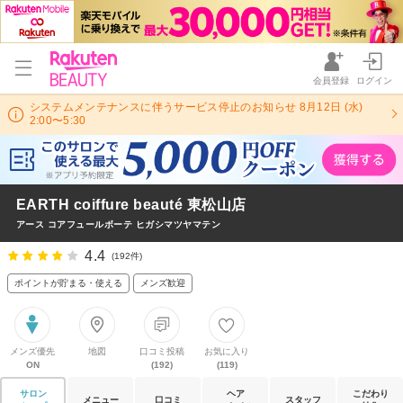
会員登録
ログイン
システムメンテナンスに伴うサービス停止のお知らせ 8月12日 (水)
2:00〜5:30
EARTH coiffure beauté 東松山店
アース コアフュールボーテ ヒガシマツヤマテン
4.4
(192件)
ポイントが貯まる・使える
メンズ歓迎
メンズ優先
地図
口コミ投稿
お気に入り
ON
(192)
(119)
サロン
ヘア
こだわり
メニュー
口コミ
スタッフ