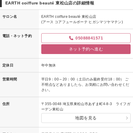
EARTH coiffure beauté 東松山店の詳細情報
サロン名
EARTH coiffure beauté 東松山店
(アース コアフュールボーテ ヒガシマツヤマテン)
電話・ネット予約
05088841571
ネット予約へ進む
定休日
年中無休
営業時間
平日9：00～20：00（土日のみ最終受付18：00） ご
不明点などありましたら、お気軽にお問い合わせくだ
さい。
住所
〒355-0048 埼玉県東松山市あずま町4-8-3 ライフガ
ーデン東松山
地図を見る