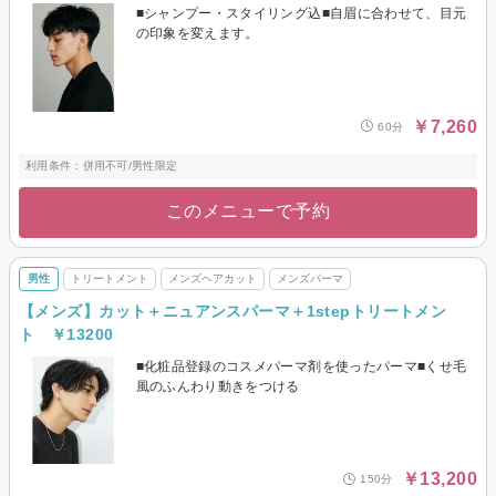
■シャンプー・スタイリング込■自眉に合わせて、目元
の印象を変えます。
￥7,260
60分
利用条件：併用不可/男性限定
このメニューで予約
男性
トリートメント
メンズヘアカット
メンズパーマ
【メンズ】カット＋ニュアンスパーマ＋1stepトリートメン
ト ￥13200
■化粧品登録のコスメパーマ剤を使ったパーマ■くせ毛
風のふんわり動きをつける
￥13,200
150分