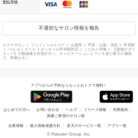
支払方法
不適切なサロン情報を報告
エステサロン
フェイシャルエステ
山梨県
甲府・山梨・笛吹
甲府駅
ベル ルミエール イオンモール甲府昭和店
こだわり特集
【最後のダイ
エット】大幅減量を目指す方へ。キャビテーションとラジオ波と吸引の施術
で、即痩せ大！
アプリからの予約ならもっとおトクで便利！
はじめての方へ
お問い合わせ
ヘルプ
リリース情報
利用規約
掲載ご希望のサロン様
企業情報
個人情報保護方針
楽天のサービス一覧
アプリ一覧
© Rakuten Group, Inc.