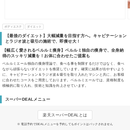
ボディエステ
ダイエット
【最後のダイエット】大幅減量を目指す方へ。キャビテーション
とラジオ波と吸引の施術で、即痩せ大！
【幅広く愛されるベルルミ痩身】ベルルミ独自の痩身で、全身納
得のスッキリ減量を！お体に合わせたご提案も
ベルルミエール独自の痩身理論で、食べる事を制限するだけではなく、食べ
ながら頑張らないダイエットを推奨しています。確実に結果が出やすいよう
に、キャビテーション＆ラジオ波＆吸引を取り入れたマシンと共に、お客様
に合わせたコースをご用意しております。ベルルミエールでは、資格制度も
積極的に取り入れ、技術と知識を向上させています。
スーパーDEALメニュー
楽天スーパーDEALとは
※ 電話予約でDEALメニューを予約してもポイントはバックされません