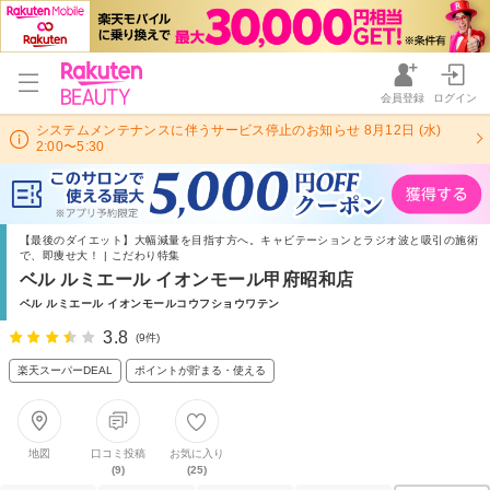
会員登録
ログイン
システムメンテナンスに伴うサービス停止のお知らせ 8月12日 (水)
2:00〜5:30
【最後のダイエット】大幅減量を目指す方へ。キャビテーションとラジオ波と吸引の施術
で、即痩せ大！ | こだわり特集
ベル ルミエール イオンモール甲府昭和店
ベル ルミエール イオンモールコウフショウワテン
3.8
(9件)
楽天スーパーDEAL
ポイントが貯まる・使える
地図
口コミ投稿
お気に入り
(9)
(25)