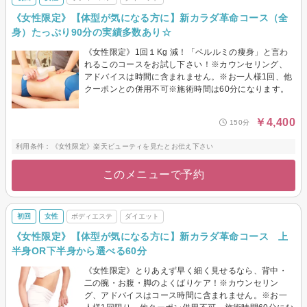
《女性限定》【体型が気になる方に】新カラダ革命コース（全
身）たっぷり90分の実績多数あり☆
《女性限定》1回１Kg 減！「ベルルミの痩身」と言わ
れるこのコースをお試し下さい！※カウンセリング、
アドバイスは時間に含まれません。※お一人様1回、他
クーポンとの併用不可※施術時間は60分になります。
￥4,400
150分
利用条件：《女性限定》楽天ビューティを見たとお伝え下さい
このメニューで予約
初回
女性
ボディエステ
ダイエット
《女性限定》【体型が気になる方に】新カラダ革命コース 上
半身OR下半身から選べる60分
《女性限定》とりあえず早く細く見せるなら、背中・
二の腕・お腹・脚のよくばりケア！※カウンセリン
グ、アドバイスはコース時間に含まれません。※お一