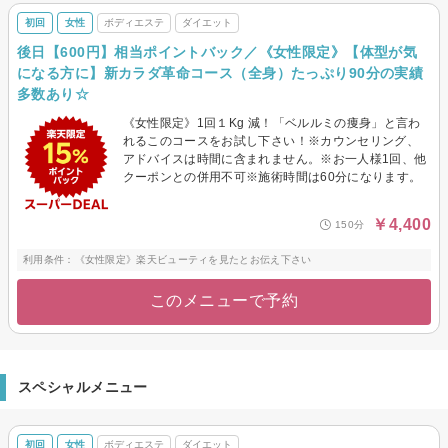
初回
女性
ボディエステ
ダイエット
後日【600円】相当ポイントバック／《女性限定》【体型が気
になる方に】新カラダ革命コース（全身）たっぷり90分の実績
多数あり☆
《女性限定》1回１Kg 減！「ベルルミの痩身」と言わ
れるこのコースをお試し下さい！※カウンセリング、
アドバイスは時間に含まれません。※お一人様1回、他
クーポンとの併用不可※施術時間は60分になります。
￥4,400
150分
利用条件：《女性限定》楽天ビューティを見たとお伝え下さい
このメニューで予約
スペシャルメニュー
初回
女性
ボディエステ
ダイエット