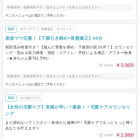
利用条件：他券併用不可 ／楽天ビューティを見たとお伝え下さい。
※このメニューはお電話でご予約ください
初回
ボディケア
骨盤矯正・ダイエット
産後ママ応援！【下腹引き締め×骨盤矯正】60分
初回歪み検査付き！【緩んだ骨盤を締め・下腹部の筋力UP！】カウンセリ
ング・歪み＆筋力検査・測定・コアトレ・手技による矯正・アフター検査
（★赤ちゃん要TEL予約）
￥3,900
150分
利用条件：他券併用不可 ／楽天ビューティを見たとお伝え下さい。
※このメニューはお電話でご予約ください
初回
その他(リラク)
【女性の毛髪ケア】実感が早い！最新！！毛髪ケアカウンセリ
ング
まだ諦めないでください！身体から健康UP！毛髪ケアでもっともっと輝く
あなたを叶えます☆
￥2,980
120分