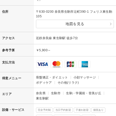
住所
〒630-0200 奈良県生駒市辻町390-1 フェリス東生駒
105
地図を見る
アクセス
近鉄奈良線 東生駒駅 徒歩7分
参考予算
￥5,900～
支払方法
骨盤矯正・ダイエット
小顔マッサージ
得意メニュー
ボディケア
その他(リラク)
奈良県
生駒市
生駒・学園前・登美が丘
エリア
東生駒駅
設備・サービス
完全予約制
当日予約歓迎
子連れ歓迎
個室あり