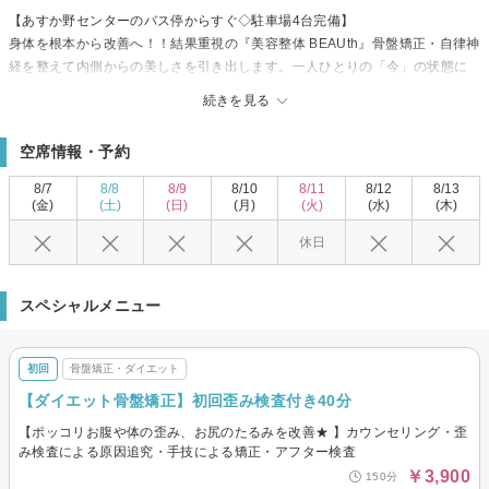
【あすか野センターのバス停からすぐ◇駐車場4台完備】
身体を根本から改善へ！！結果重視の『美容整体 BEAUth』骨盤矯正・自律神
経を整えて内側からの美しさを引き出します。一人ひとりの「今」の状態に
合わせたオーダーメイドの施術で、本来の健康で美しい身体を取り戻しませ
続きを見る
んか？
【身体の歪みを整えて辛い症状にアプローチ◆】
空席情報・予約
気になる箇所をしっかりケア◆基盤となる骨盤など、根本的な原因からアプ
ローチすることで、身体の歪みや不調を改善へ。身体を熟知した整体師によ
8/7
8/8
8/9
8/10
8/11
8/12
8/13
るカウンセリング・検査で、一人ひとりに最善の施術を行ってくれる「ダイ
(金)
(土)
(日)
(月)
(火)
(水)
(木)
エット骨盤矯正」や辛いコリを徹底ケアする！「肩甲骨はがし＆猫背矯正」
休日
もおすすめです。
『BEAUth』で、本気の身体改善をはじめませんか？
スペシャルメニュー
初回
骨盤矯正・ダイエット
【ダイエット骨盤矯正】初回歪み検査付き40分
【ポッコリお腹や体の歪み、お尻のたるみを改善★ 】カウンセリング・歪
み検査による原因追究・手技による矯正・アフター検査
￥3,900
150分