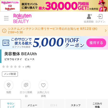
会員登録
ログイン
システムメンテナンスに伴うサービス停止のお知らせ 8月12日 (水)
2:00〜5:30
美容整体 BEAUth
ビヨウセイタイ ビュース
-
(-件)
メンズ歓迎
地図
口コミ投稿
お気に入り
(-)
(13)
サロン
こだわり
メニュー
口コミ
スタッフ
トップ
特集