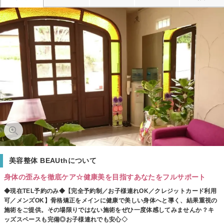
美容整体 BEAUthについて
身体の歪みを徹底ケア☆健康美を目指すあなたをフルサポート
◆現在TEL予約のみ◆【完全予約制／お子様連れOK／クレジットカード利用
可／メンズOK】骨格矯正をメインに健康で美しい身体へと導く、結果重視の
施術をご提供。その場限りではない施術をぜひ一度体感してみませんか？キ
ッズスペースも完備◎お子様連れでも安心◇