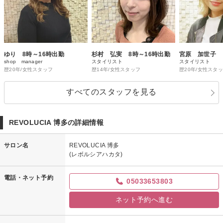
ゆり 8時～16時出勤
杉村 弘実 8時～16時出勤
宮原 加世子
shop manager
スタイリスト
スタイリスト
歴20年/女性スタッフ
歴14年/女性スタッフ
歴20年/女性スタ
すべてのスタッフを見る
REVOLUCIA 博多の詳細情報
サロン名
REVOLUCIA 博多
(レボルシアハカタ)
電話・ネット予約
05033653803
ネット予約へ進む