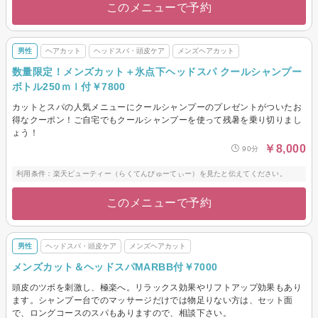
このメニューで予約
男性
ヘアカット
ヘッドスパ・頭皮ケア
メンズヘアカット
数量限定！メンズカット＋氷点下ヘッドスパ クールシャンプー
ボトル250ｍｌ付￥7800
カットとスパの人気メニューにクールシャンプーのプレゼントがついたお
得なクーポン！ご自宅でもクールシャンプーを使って残暑を乗り切りまし
ょう！
￥8,000
90分
利用条件：楽天ビューティー（らくてんびゅーてぃー）を見たと伝えてください。
このメニューで予約
男性
ヘッドスパ・頭皮ケア
メンズヘアカット
メンズカット＆ヘッドスパMARBB付￥7000
頭皮のツボを刺激し、極楽へ。リラックス効果やリフトアップ効果もあり
ます。シャンプー台でのマッサージだけでは物足りない方は、セット面
で、ロングコースのスパもありますので、相談下さい。