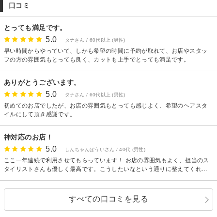
口コミ
ます。当店は全席半個室です。他のお客様との距離も確保出来ております。
御来店時、施術中のマスク着用とお客様の検温をお願いしております！！
とっても満足です。
5.0
タナさん / 60代以上 (男性)
早い時間からやっていて、しかも希望の時間に予約が取れて、お店やスタッ
フの方の雰囲気もとっても良く、カットも上手でとっても満足です。
ありがとうございます。
5.0
タナさん / 60代以上 (男性)
初めてのお店でしたが、お店の雰囲気もとっても感じよく、希望のヘアスタ
イルにして頂き感謝です。
神対応のお店！
5.0
しんちゃんぼういさん / 40代 (男性)
ここ一年連続で利用させてもらっています！ お店の雰囲気もよく、担当のス
タイリストさんも優しく最高です。こうしたいなという通りに整えてくれま
す。シャンプーも気持ちがいいです！
すべての口コミを見る