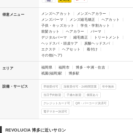
メンズヘアカット
メンズヘアカラー
得意メニュー
メンズパーマ
メンズ縮毛矯正
ヘアカット
子供・キッズカット
学生・学割カット
前髪カット
ヘアカラー
パーマ
デジタルパーマ
縮毛矯正
トリートメント
ヘッドスパ・頭皮ケア
炭酸ヘッドスパ
エクステ
ヘアセット
着付け
その他(ヘア)
福岡県
福岡市
博多・中洲・住吉
エリア
祇園(福岡)駅
博多駅
設備・サービス
早朝受付可
深夜受付可・24時間営業
年中無休
当日予約歓迎
子連れ歓迎
個室あり
クレジットカード可
QR・バーコード決済可
電子マネー決済可
REVOLUCIA 博多に近いサロン