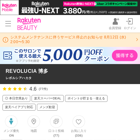
会員登録
ログイン
システムメンテナンスに伴うサービス停止のお知らせ 8月12日 (水)
2:00〜5:30
REVOLUCIA 博多
レボルシアハカタ
4.6
(77件)
◎ 本日空席あり
楽天スーパーDEAL
ポイントが貯まる・使える
楽天ペイアプリ対応
メンズ歓迎
メンズ優先
地図
口コミ投稿
お気に入り
ON
(77)
(336)