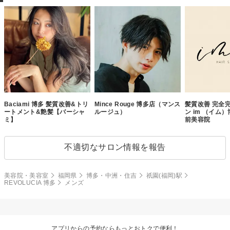
Baciami 博多 髪質改善&トリ
Mince Rouge 博多店（マンス
髪質改善 完全
ートメント&艶髪【バーシャ
ルージュ）
ン im （イム
ミ】
前美容院
不適切なサロン情報を報告
美容院・美容室
福岡県
博多・中洲・住吉
祇園(福岡)駅
REVOLUCIA 博多
メンズ
アプリからの予約ならもっとおトクで便利！