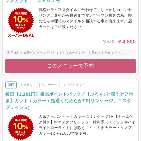
ンズカット ４８００円
骨格やライフスタイルに合わせて、しっかりカウンセ
リング。最初から最後までマンツーマン接客の為、髪
の悩みや理想のスタイルを相談する事が出来ます。眉
カットはご相談ください。
￥4,800
60分
利用条件：楽天ビューティー（らくてんびゅーてぃー）を見たとお伝えください
このメニューで予約
初回
ヘアカット
ヘアカラー
トリートメント
後日【1,181円】相当ポイントバック／【ぷるん♪と潤うケア付
き】カット＋カラー＋指通りなめらかTR(リンケージ、エスタ
ブリッシュ)
人気クーポンカットカラーにリンケージTR【ホームケ
ア付き】orエスタブリッシュ！特殊系（メッシュやハイ
ライトローライト）は除く。イルミナカラー・イノア
カラーetc＋¥1650で変更可。