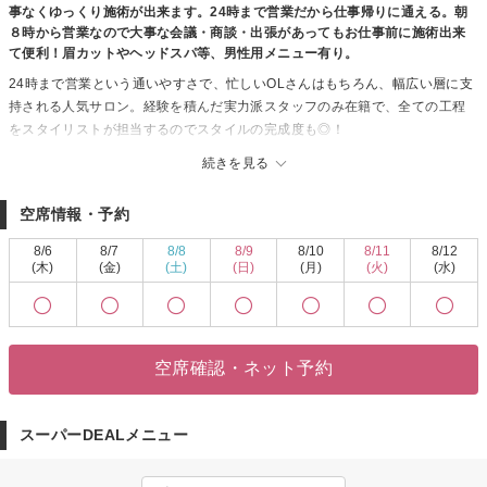
事なくゆっくり施術が出来ます。24時まで営業だから仕事帰りに通える。朝
８時から営業なので大事な会議・商談・出張があってもお仕事前に施術出来
て便利！眉カットやヘッドスパ等、男性用メニュー有り。
24時まで営業という通いやすさで、忙しいOLさんはもちろん、幅広い層に支
持される人気サロン。経験を積んだ実力派スタッフのみ在籍で、全ての工程
をスタイリストが担当するのでスタイルの完成度も◎！
隣の席が気にならない、全席半個室。
続きを見る
ママ世代には嬉しい、小さいお子様と一緒にご来店しても大丈夫なキッズス
ペース付き半個室ブースもあります♪
空席情報・予約
【REVOLUCIA】ではゲストのこだわりをしっかり把握し希望を形に変えてい
きます。
8/6
8/7
8/8
8/9
8/10
8/11
8/12
豊富な知識と経験で本当に美しいスタイルを創る為にしっかり髪のケアから
(木)
(金)
(土)
(日)
(月)
(火)
(水)
行います。そのためトリートメントの種類も豊富！スキャルプケアやヘッド
スパ、内部集中ケアなど、髪の状態や希望・トレンドをしっかり見極めて提
案していくため、髪本来の美しさと満足度の高い想像以上のスタイルに。
あなただけの専属スタイリストが最初から最後まで責任を持って担当するの
空席確認・ネット予約
で、こだわりをしっかり把握し希望のスタイルを実現いたします。この機会
にぜひ、一度御来店下さい。
スーパーDEALメニュー