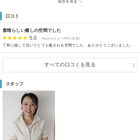
続きを見る
お帰り頂いておりますので、安心していらして下さい。
最近多いのが、若い子の毛穴の汚れです！本来一番ピチピチで潤いに満ち溢
口コミ
れているはずのお肌が…黒ずみやザラつき、いちご鼻、気になる方はぜひ一
度お試し下さい。一人で行っている為１日に取れる人数が限られてしまいま
素晴らしい癒しの空間でした
す。予約が取りづらいかと思いますが、よろしくお願い致します。
5.0
Kayanoさん / 20代 (女性)
丁寧に接して頂いてとても癒される空間でした。ありがとうございました。
すべての口コミを見る
スタッフ