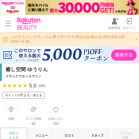
会員登録
ログイン
システムメンテナンスに伴うサービス停止のお知らせ 8月12日 (水)
2:00〜5:30
癒し空間 ゆうりん
イヤシクウカンユウリン
5.0
(1件)
ポイントが貯まる・使える
地図
口コミ投稿
お気に入り
(1)
(11)
サロン
こだわり
メニュー
口コミ
スタッフ
トップ
特集