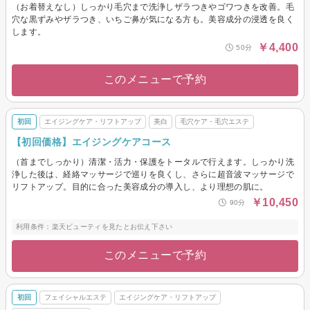
（お着替えなし）しっかり毛穴まで洗浄しザラつきやゴワつきを改善。毛
穴な黒ずみやザラつき、いちご鼻が気になる方も。美容成分の浸透を良く
します。
￥4,400
50分
このメニューで予約
初回
エイジングケア・リフトアップ
美白
毛穴ケア・毛穴エステ
【初回価格】エイジングケアコース
（首までしっかり）清潔・活力・保護をトータルで行えます。しっかり洗
浄した後は、経絡マッサージで巡りを良くし、さらに超音波マッサージで
リフトアップ。目的に合った美容成分の導入し、より理想の肌に。
￥10,450
90分
利用条件：楽天ビューティを見たとお伝え下さい
このメニューで予約
初回
フェイシャルエステ
エイジングケア・リフトアップ