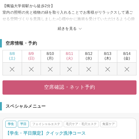
【獨協大学前駅から徒歩2分】
室内の照明の光と植物の緑を取り入れることでお客様がリラックスして過ご
せる空間づくりを意識しました♪心穏やかに施術を受けていただけるよう心掛
けております☆
続きを見る
施術で使う商材はお肌に優しいヤマノの化粧品を使用いたします♪素肌美作り
の基本である「清潔・活力・保護」をトータルで行える、総合的なエイジン
空席情報・予約
グケアを行うコースが特に人気です！！特にシミ、シワ、タルミ、乾燥が気
になる方、是非お試し下さい♪
8/8
8/9
8/10
8/11
8/12
8/13
8/14
毛穴の黒ずみやざらつきが気になる方には洗浄コースがお勧めです！！
(土)
(日)
(月)
(火)
(水)
(木)
(金)
初めての方でもご安心して施術を受けて頂けるよう、しっかりとカウンセリ
ングした上でお客様に合ったコースをご提案させて頂きます。施術前後には
カメラでお肌のチェックをしますので、お肌の変化を見て頂けます。施術後
のお肌を見て”こんなにきれいになったの！？”という驚きの声や喜びの声も多
空席確認・ネット予約
く頂いております☆また、取れた毛穴の汚れもお見せしますよッ！
最近お肌が…とお悩みの方。是非一度お試しにいらして下さい♪皆様のご来店
を心よりお待ちしております。
スペシャルメニュー
学生
平日
フェイシャルエステ
毛穴ケア・毛穴エステ
角質ケア
【学生・平日限定】クイック洗浄コース