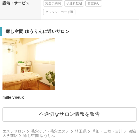
設備・サービス
完全予約制
子連れ歓迎
個室あり
クレジットカード可
癒し空間 ゆうりんに近いサロン
mille voeux
不適切なサロン情報を報告
エステサロン
毛穴ケア・毛穴エステ
埼玉県
草加・三郷・吉川
獨協
大学前駅
癒し空間 ゆうりん