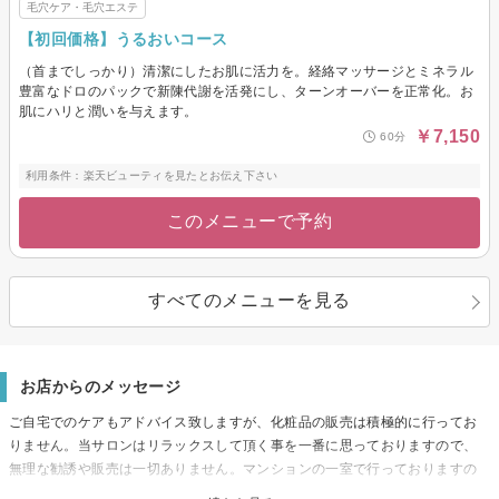
毛穴ケア・毛穴エステ
【初回価格】うるおいコース
（首までしっかり）清潔にしたお肌に活力を。経絡マッサージとミネラル
豊富なドロのパックで新陳代謝を活発にし、ターンオーバーを正常化。お
肌にハリと潤いを与えます。
￥7,150
60分
利用条件：楽天ビューティを見たとお伝え下さい
このメニューで予約
すべてのメニューを見る
お店からのメッセージ
ご自宅でのケアもアドバイス致しますが、化粧品の販売は積極的に行ってお
りません。当サロンはリラックスして頂く事を一番に思っておりますので、
無理な勧誘や販売は一切ありません。マンションの一室で行っておりますの
で、皆さん最初は不安の様ですが、“もっと早く来れば良かったぁ〜”と笑顔で