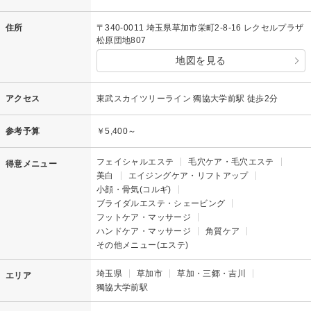
住所
〒340-0011 埼玉県草加市栄町2-8-16 レクセルプラザ
松原団地807
地図を見る
アクセス
東武スカイツリーライン 獨協大学前駅 徒歩2分
参考予算
￥5,400～
フェイシャルエステ
毛穴ケア・毛穴エステ
得意メニュー
美白
エイジングケア・リフトアップ
小顔・骨気(コルギ)
ブライダルエステ・シェービング
フットケア・マッサージ
ハンドケア・マッサージ
角質ケア
その他メニュー(エステ)
埼玉県
草加市
草加・三郷・吉川
エリア
獨協大学前駅