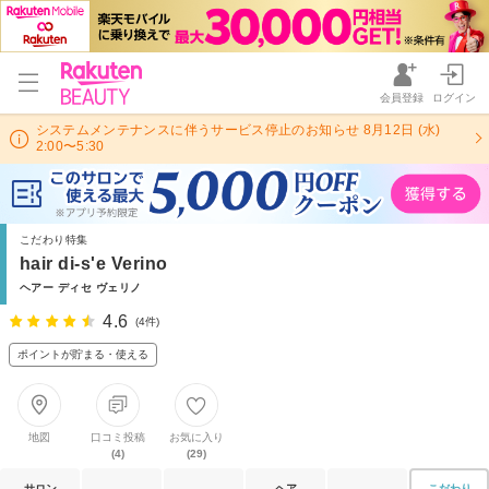
会員登録
ログイン
システムメンテナンスに伴うサービス停止のお知らせ 8月12日 (水)
2:00〜5:30
こだわり特集
hair di-s'e Verino
ヘアー ディセ ヴェリノ
4.6
(4件)
ポイントが貯まる・使える
地図
口コミ投稿
お気に入り
(4)
(29)
サロン
ヘア
こだわり