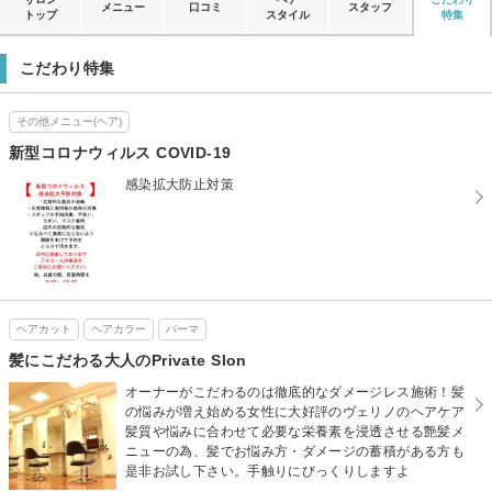
メニュー
口コミ
スタッフ
トップ
スタイル
特集
こだわり特集
その他メニュー(ヘア)
新型コロナウィルス COVID-19
感染拡大防止対策
ヘアカット
ヘアカラー
パーマ
髪にこだわる大人のPrivate Slon
オーナーがこだわるのは徹底的なダメージレス施術！髪
の悩みが増え始める女性に大好評のヴェリノのヘアケア
髪質や悩みに合わせて必要な栄養素を浸透させる艶髪メ
ニューの為、髪でお悩み方・ダメージの蓄積がある方も
是非お試し下さい。手触りにびっくりしますよ