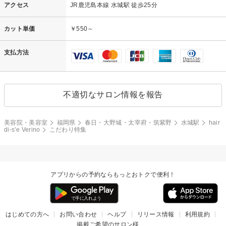
アクセス
JR鹿児島本線 水城駅 徒歩25分
カット単価
￥550～
支払方法
不適切なサロン情報を報告
美容院・美容室
福岡県
春日・大野城・太宰府・筑紫野
水城駅
hair
di-s'e Verino
こだわり特集
アプリからの予約ならもっとおトクで便利！
はじめての方へ
お問い合わせ
ヘルプ
リリース情報
利用規約
掲載ご希望のサロン様