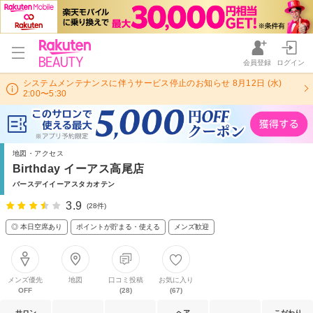
会員登録
ログイン
システムメンテナンスに伴うサービス停止のお知らせ 8月12日 (水)
2:00〜5:30
地図・アクセス
Birthday イーアス高尾店
バースデイイーアスタカオテン
3.9
(28件)
◎ 本日空席あり
ポイントが貯まる・使える
メンズ歓迎
メンズ優先
地図
口コミ投稿
お気に入り
OFF
(28)
(67)
サロン
ヘア
こだわり