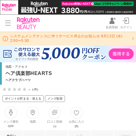
会員登録
ログイン
システムメンテナンスに伴うサービス停止のお知らせ 8月12日 (水)
2:00〜5:30
地図・アクセス
ヘア倶楽部HEARTS
ヘアクラブハーツ
-
(-件)
ポイントが貯まる・使える
メンズ歓迎
メンズ優先
地図
口コミ投稿
お気に入り
OFF
(-)
(8)
サロン
ヘア
こだわり