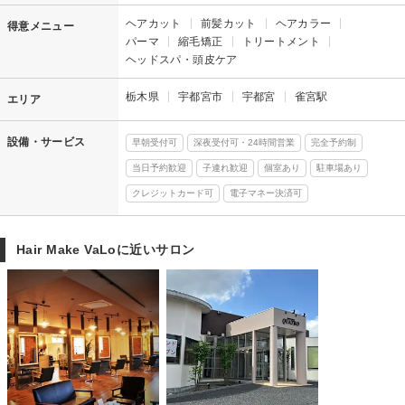
ヘアカット
前髪カット
ヘアカラー
得意メニュー
パーマ
縮毛矯正
トリートメント
ヘッドスパ・頭皮ケア
栃木県
宇都宮市
宇都宮
雀宮駅
エリア
設備・サービス
早朝受付可
深夜受付可・24時間営業
完全予約制
当日予約歓迎
子連れ歓迎
個室あり
駐車場あり
クレジットカード可
電子マネー決済可
Hair Make VaLoに近いサロン