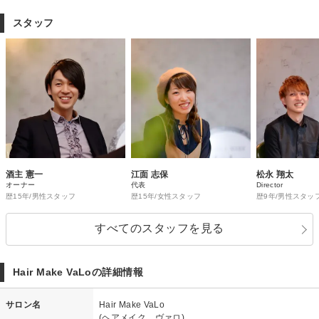
スタッフ
酒主 憲一
江面 志保
松永 翔太
オーナー
代表
Director
歴15年/男性スタッフ
歴15年/女性スタッフ
歴9年/男性スタッ
すべてのスタッフを見る
Hair Make VaLoの詳細情報
サロン名
Hair Make VaLo
(ヘアメイク ヴァロ)