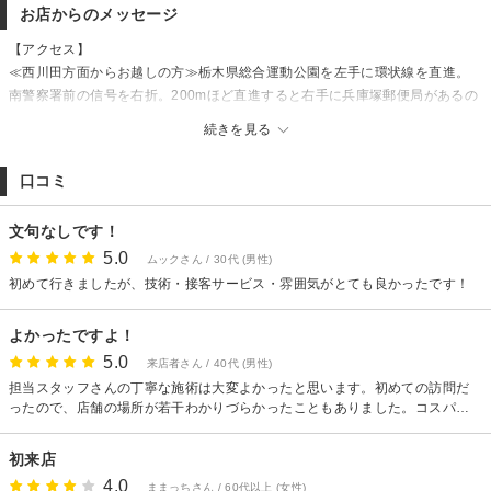
お店からのメッセージ
【アクセス】
≪西川田方面からお越しの方≫栃木県総合運動公園を左手に環状線を直進。
南警察署前の信号を右折。200mほど直進すると右手に兵庫塚郵便局があるの
で、その一区画先、一軒家のお店です。【インターパーク方面からお越しの
続きを見る
方】陸上自衛隊北宇都宮駐屯地を右手に環状線を直進。南警察署前の信号を
左折。200mほど直進すると右手に兵庫塚郵便局があるので、その一区画先、
口コミ
一軒家のお店です。
【駐車場】
文句なしです！
6台
5.0
ムックさん / 30代 (男性)
初めて行きましたが、技術・接客サービス・雰囲気がとても良かったです！
よかったですよ！
5.0
来店者さん / 40代 (男性)
担当スタッフさんの丁寧な施術は大変よかったと思います。初めての訪問だ
ったので、店舗の場所が若干わかりづらかったこともありました。コスパが
合致すれば再度の来店は大いにアリです。ありがとうございました。
初来店
4.0
ままっちさん / 60代以上 (女性)