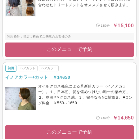
合わせたトリートメントをオススメさせて頂きます。
￥15,100
180分
利用条件：当店に初めてご来店のお客様のみ
このメニューで予約
初回
ヘアカット
ヘアカラー
イノアカラー+カット ￥14650
オイルグロス発色による革新的カラー（イノアカラ
ー）。１、日本初、髪を傷めつけない唯一の染め方。
２、奥深さ×グロス感。３、完全なるNO刺激臭。■ロン
グ料金 ￥550～1650
￥14,650
150分
このメニューで予約