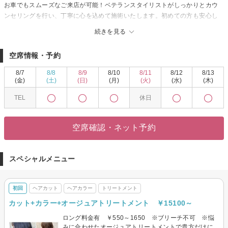
お車でもスムーズなご来店が可能！ベテランスタイリストがしっかりとカウ
ンセリングを行い、丁寧に心を込めて施術いたします。初めての方も安心し
てお任せください。お子様連れのママさんや男性のお客様も大歓迎♪
続きを見る
【☆Hair Make VaLo☆のこだわり】
当サロンでは、お客様の髪のお悩みに合わせて対応できるように、使用する
空席情報・予約
薬剤や商材を豊富に取り揃えています。ダメージレスな施術はもちろん、ヘ
アケアメニューも多数ご用意あり♪この機会にぜひお越しください。
8/7
8/8
8/9
8/10
8/11
8/12
8/13
皆様のご来店をスタッフ一同、心よりお待ちしています。
(金)
(土)
(日)
(月)
(火)
(水)
(木)
TEL
休日
空席確認・ネット予約
スペシャルメニュー
初回
ヘアカット
ヘアカラー
トリートメント
カット+カラー+オージュアトリートメント ￥15100～
ロング料金有 ￥550～1650 ※ブリーチ不可 ※悩
みに合わせたオージュアトリートメントで貴方だけに