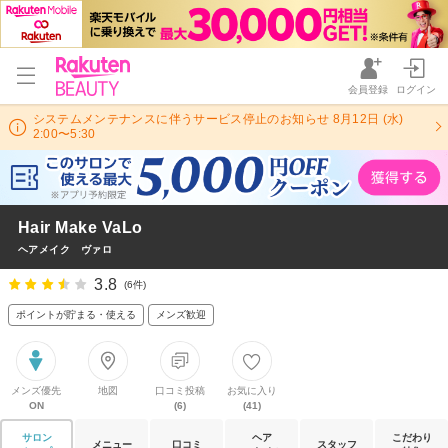
会員登録
ログイン
システムメンテナンスに伴うサービス停止のお知らせ 8月12日 (水)
2:00〜5:30
Hair Make VaLo
ヘアメイク ヴァロ
3.8
(6件)
ポイントが貯まる・使える
メンズ歓迎
メンズ優先
地図
口コミ投稿
お気に入り
ON
(6)
(41)
サロン
ヘア
こだわり
メニュー
口コミ
スタッフ